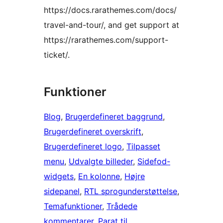
https://docs.rarathemes.com/docs/
travel-and-tour/, and get support at
https://rarathemes.com/support-
ticket/.
Funktioner
Blog
, 
Brugerdefineret baggrund
, 
Brugerdefineret overskrift
, 
Brugerdefineret logo
, 
Tilpasset
menu
, 
Udvalgte billeder
, 
Sidefod-
widgets
, 
En kolonne
, 
Højre
sidepanel
, 
RTL sprogunderstøttelse
, 
Temafunktioner
, 
Trådede
kommentarer
, 
Parat til