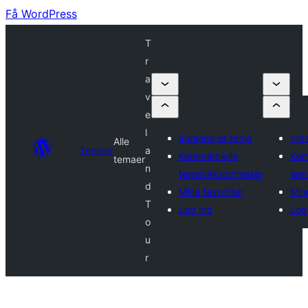
Få WordPress
T
r
a
v
e
l
Indsend et tema
Ind
Alle
Temaer
a
Kommercielle
Kom
temaer
n
temavirksomheder
tem
d
Mine favoritter
Mine
T
Log ind
Log
o
u
r