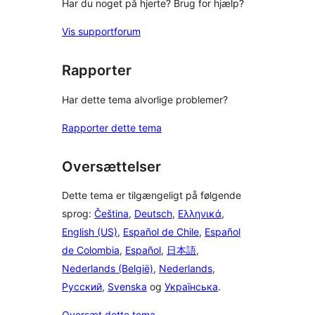
Har du noget på hjerte? Brug for hjælp?
Vis supportforum
Rapporter
Har dette tema alvorlige problemer?
Rapporter dette tema
Oversættelser
Dette tema er tilgængeligt på følgende
sprog:
Čeština
,
Deutsch
,
Ελληνικά
,
English (US)
,
Español de Chile
,
Español
de Colombia
,
Español
,
日本語
,
Nederlands (België)
,
Nederlands
,
Русский
,
Svenska
og
Українська
.
Oversæt dette tema