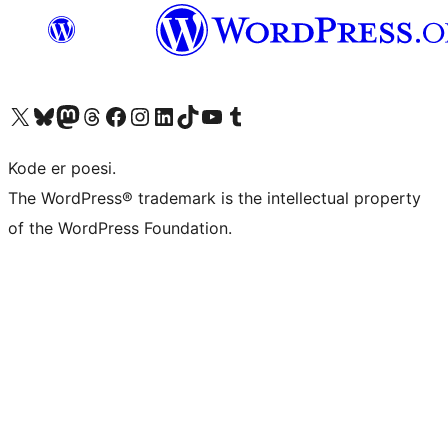
Besøg vores X (tidligere Twitter) konto
Besøg vores Bluesky-konto
Besøg vores Mastodon konto
Besøg vores Threads-konto
Besøg vores Facebook side
Besøg vores Instagram konto
Besøg vores LinkedIn konto
Besøg vores TikTok-konto
Besøg vores YouTube-kanal
Besøg vores Tumblr-konto
Kode er poesi.
The WordPress® trademark is the intellectual property
of the WordPress Foundation.