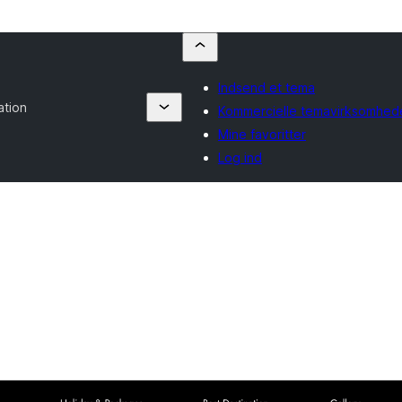
Indsend et tema
ation
Kommercielle temavirksomhed
Mine favoritter
Log ind