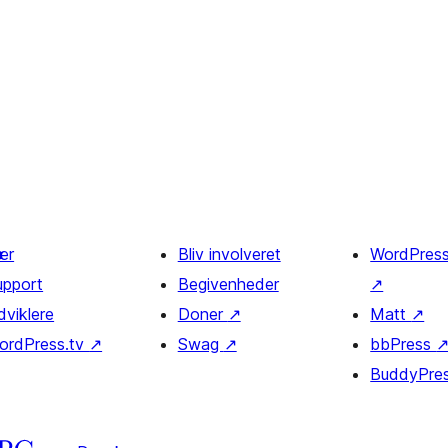
ær
Bliv involveret
WordPres
upport
Begivenheder
↗
dviklere
Doner
↗
Matt
↗
ordPress.tv
↗
Swag
↗
bbPress
BuddyPre