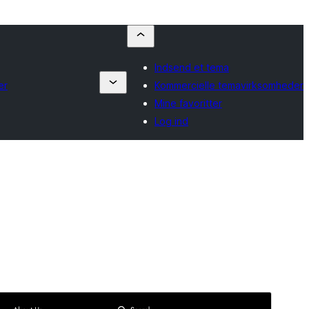
Indsend et tema
er
Kommercielle temavirksomheder
Mine favoritter
Log ind
Forhåndsvis
Download