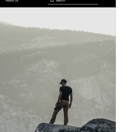
Version
4.8.2
Sidst opdateret
17. juli 2026
Aktive installationer
20+
PHP version
7.4
Tema-websted