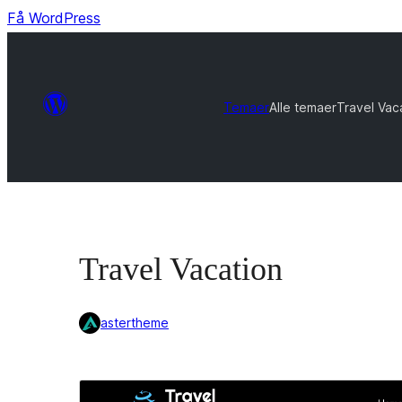
Få WordPress
Temaer
Alle temaer
Travel Vac
Travel Vacation
astertheme