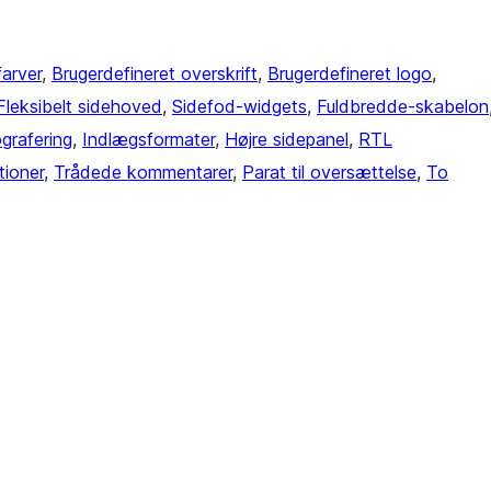
farver
, 
Brugerdefineret overskrift
, 
Brugerdefineret logo
, 
Fleksibelt sidehoved
, 
Sidefod-widgets
, 
Fuldbredde-skabelon
grafering
, 
Indlægsformater
, 
Højre sidepanel
, 
RTL
ioner
, 
Trådede kommentarer
, 
Parat til oversættelse
, 
To