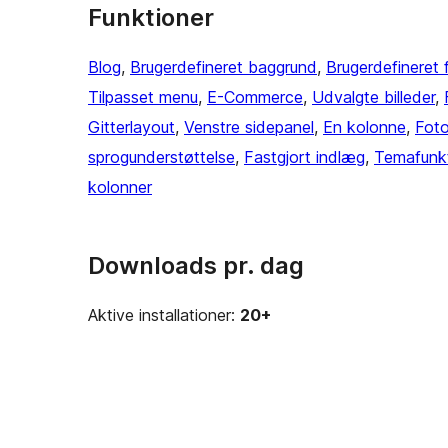
Funktioner
Blog
, 
Brugerdefineret baggrund
, 
Brugerdefineret 
Tilpasset menu
, 
E-Commerce
, 
Udvalgte billeder
, 
Gitterlayout
, 
Venstre sidepanel
, 
En kolonne
, 
Foto
sprogunderstøttelse
, 
Fastgjort indlæg
, 
Temafunkt
kolonner
Downloads pr. dag
Aktive installationer:
20+