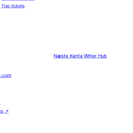
Trac tickets
Næste
Kenta Writer Hub
s.com
↗
ss
↗