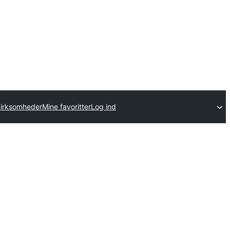
virksomheder
Mine favoritter
Log ind