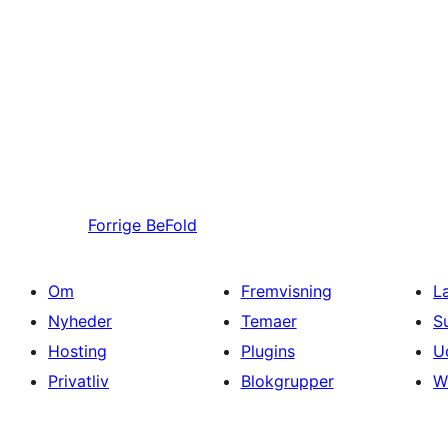
Forrige
BeFold
Om
Fremvisning
L
Nyheder
Temaer
S
Hosting
Plugins
U
Privatliv
Blokgrupper
W