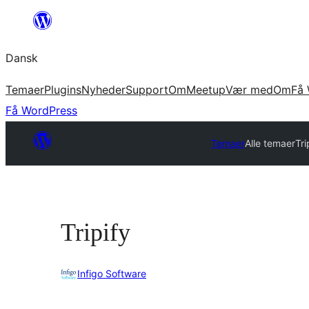
Spring
til
Dansk
indhold
Temaer
Plugins
Nyheder
Support
Om
Meetup
Vær med
Om
Få 
Få WordPress
Temaer
Alle temaer
Tri
Tripify
Infigo Software