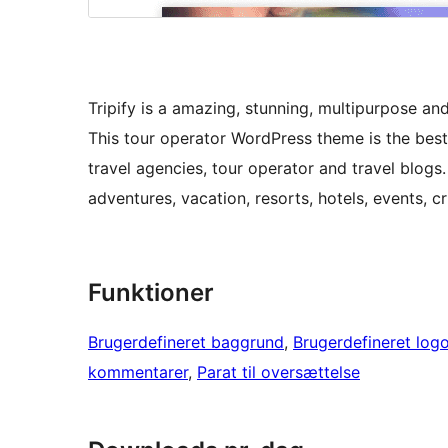
Tripify is a amazing, stunning, multipurpose a
This tour operator WordPress theme is the best
travel agencies, tour operator and travel blogs
adventures, vacation, resorts, hotels, events, c
Funktioner
Brugerdefineret baggrund
, 
Brugerdefineret log
kommentarer
, 
Parat til oversættelse