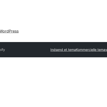
WordPress
pify
Indsend et tema
Kommercielle tema