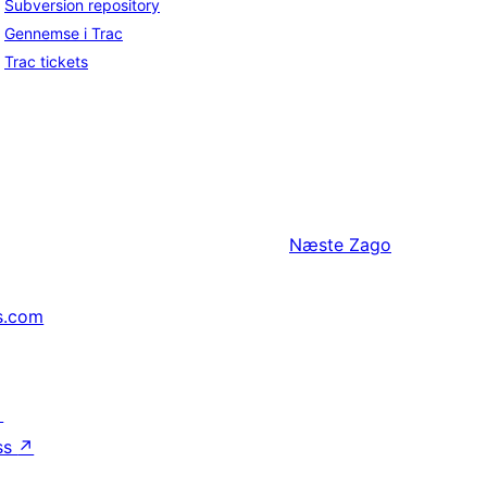
Subversion repository
Gennemse i Trac
Trac tickets
Næste
Zago
s.com
↗
ss
↗