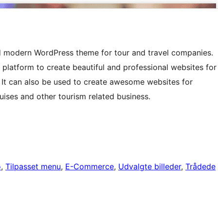
nd modern WordPress theme for tour and travel companies.
 platform to create beautiful and professional websites for
. It can also be used to create awesome websites for
ruises and other tourism related business.
o
, 
Tilpasset menu
, 
E-Commerce
, 
Udvalgte billeder
, 
Trådede