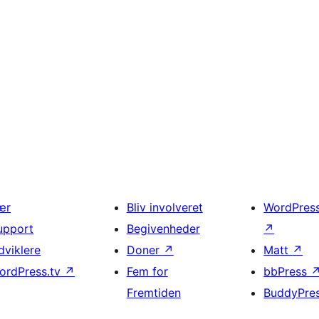
ær
Bliv involveret
WordPres
upport
Begivenheder
↗
dviklere
Doner
↗
Matt
↗
ordPress.tv
↗
Fem for
bbPress
Fremtiden
BuddyPre