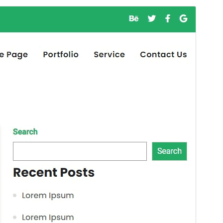
Forhåndsvis
Download
Version
1.0.14
Sidst opdateret
3. december 2024
Aktive installationer
20+
PHP version
5.6