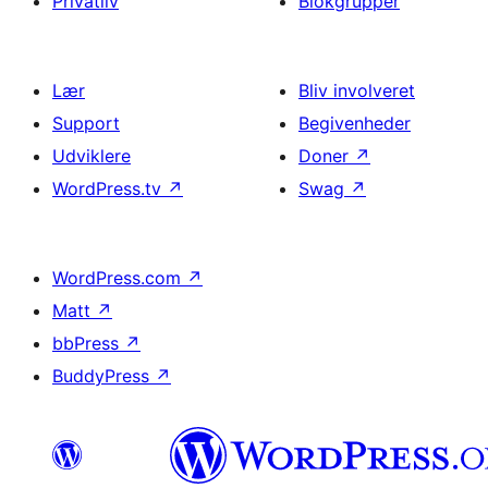
Privatliv
Blokgrupper
Lær
Bliv involveret
Support
Begivenheder
Udviklere
Doner
↗
WordPress.tv
↗
Swag
↗
WordPress.com
↗
Matt
↗
bbPress
↗
BuddyPress
↗