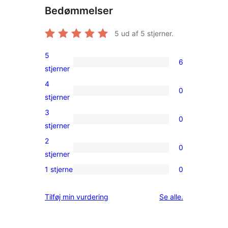
Bedømmelser
5
ud af 5 stjerner.
5
6
6
stjerner
5-
4
0
stjernet
0
stjerner
anmeldelser
4-
3
0
stjernet
0
stjerner
anmeldelser
3-
2
0
stjernet
0
stjerner
anmeldelser
2-
1 stjerne
0
0
stjernet
1-
anmeldelser
anmeldelser
Tilføj min vurdering
Se alle
.
stjernet
anmeldelser