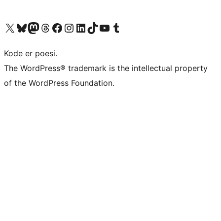
Besøg vores X (tidligere Twitter) konto
Besøg vores Bluesky-konto
Besøg vores Mastodon konto
Besøg vores Threads-konto
Besøg vores Facebook side
Besøg vores Instagram konto
Besøg vores LinkedIn konto
Besøg vores TikTok-konto
Besøg vores YouTube-kanal
Besøg vores Tumblr-konto
Kode er poesi.
The WordPress® trademark is the intellectual property
of the WordPress Foundation.