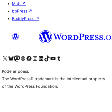
Matt
↗
bbPress
↗
BuddyPress
↗
Besøg vores X (tidligere Twitter) konto
Besøg vores Bluesky-konto
Besøg vores Mastodon konto
Besøg vores Threads-konto
Besøg vores Facebook side
Besøg vores Instagram konto
Besøg vores LinkedIn konto
Besøg vores TikTok-konto
Besøg vores YouTube-kanal
Besøg vores Tumblr-konto
Kode er poesi.
The WordPress® trademark is the intellectual property
of the WordPress Foundation.