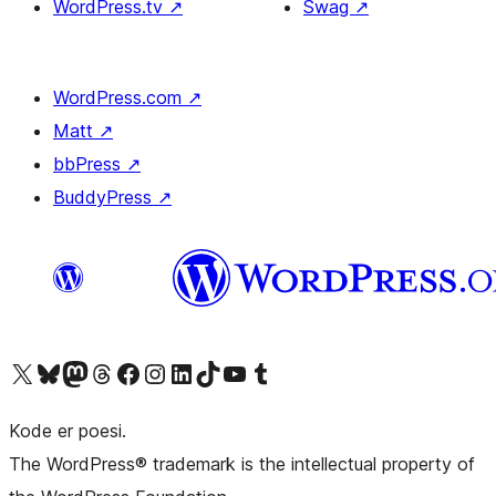
WordPress.tv
↗
Swag
↗
WordPress.com
↗
Matt
↗
bbPress
↗
BuddyPress
↗
Besøg vores X (tidligere Twitter) konto
Besøg vores Bluesky-konto
Besøg vores Mastodon konto
Besøg vores Threads-konto
Besøg vores Facebook side
Besøg vores Instagram konto
Besøg vores LinkedIn konto
Besøg vores TikTok-konto
Besøg vores YouTube-kanal
Besøg vores Tumblr-konto
Kode er poesi.
The WordPress® trademark is the intellectual property of