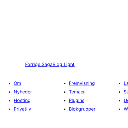
Forrige
SagaBlog Light
Om
Fremvisning
L
Nyheder
Temaer
S
Hosting
Plugins
U
Privatliv
Blokgrupper
W