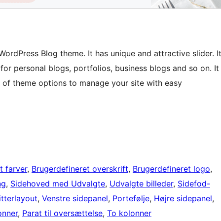
WordPress Blog theme. It has unique and attractive slider. I
d for personal blogs, portfolios, business blogs and so on. It
ty of theme options to manage your site with easy
t farver
, 
Brugerdefineret overskrift
, 
Brugerdefineret logo
, 
ng
, 
Sidehoved med Udvalgte
, 
Udvalgte billeder
, 
Sidefod-
itterlayout
, 
Venstre sidepanel
, 
Portefølje
, 
Højre sidepanel
, 
onner
, 
Parat til oversættelse
, 
To kolonner