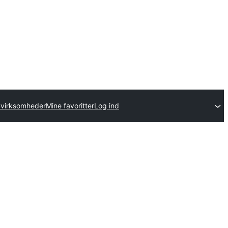
avirksomheder
Mine favoritter
Log ind