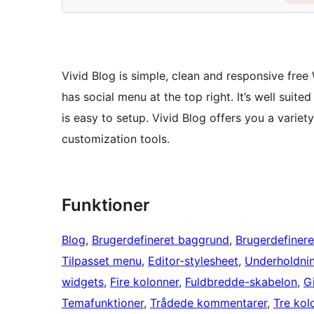
Vivid Blog is simple, clean and responsive free 
has social menu at the top right. It’s well suite
is easy to setup. Vivid Blog offers you a varie
customization tools.
Funktioner
Blog
, 
Brugerdefineret baggrund
, 
Brugerdefinere
Tilpasset menu
, 
Editor-stylesheet
, 
Underholdni
widgets
, 
Fire kolonner
, 
Fuldbredde-skabelon
, 
G
Temafunktioner
, 
Trådede kommentarer
, 
Tre kol