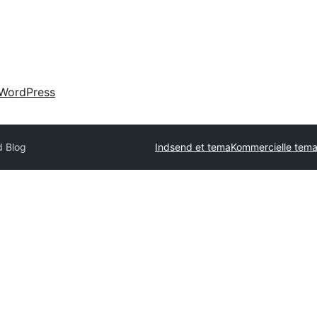
WordPress
d Blog
Indsend et tema
Kommercielle tem