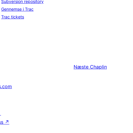
Subversion repository
Gennemse i Trac
Trac tickets
Næste
Chaplin
s.com
↗
ss
↗