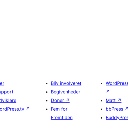
ær
Bliv involveret
WordPres
upport
Begivenheder
↗
dviklere
Doner
↗
Matt
↗
ordPress.tv
↗
Fem for
bbPress
Fremtiden
BuddyPre