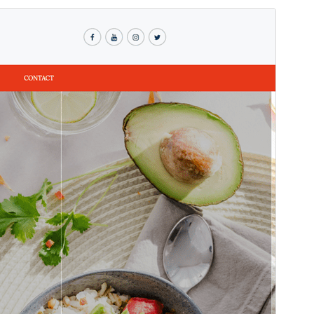
Forhåndsvis
Download
Version
1.2.3
Sidst opdateret
24. maj 2026
Aktive installationer
60+
WordPress version
5.0
PHP version
5.6
Tema-websted