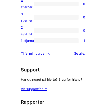
4
0
stjernet
0
stjerner
anmeldelser
4-
3
0
stjernet
0
stjerner
anmeldelser
3-
2
0
stjernet
0
stjerner
anmeldelser
2-
1 stjerne
1
1
stjernet
1-
anmeldelser
anmeldelser
Tilføj min vurdering
Se alle
.
stjernet
anmeldelse
Support
Har du noget på hjerte? Brug for hjælp?
Vis supportforum
Rapporter