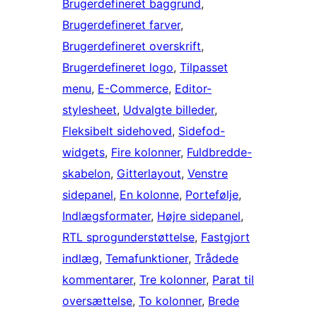
Brugerdefineret baggrund
, 
Brugerdefineret farver
, 
Brugerdefineret overskrift
, 
Brugerdefineret logo
, 
Tilpasset
menu
, 
E-Commerce
, 
Editor-
stylesheet
, 
Udvalgte billeder
, 
Fleksibelt sidehoved
, 
Sidefod-
widgets
, 
Fire kolonner
, 
Fuldbredde-
skabelon
, 
Gitterlayout
, 
Venstre
sidepanel
, 
En kolonne
, 
Portefølje
, 
Indlægsformater
, 
Højre sidepanel
, 
RTL sprogunderstøttelse
, 
Fastgjort
indlæg
, 
Temafunktioner
, 
Trådede
kommentarer
, 
Tre kolonner
, 
Parat til
oversættelse
, 
To kolonner
, 
Brede