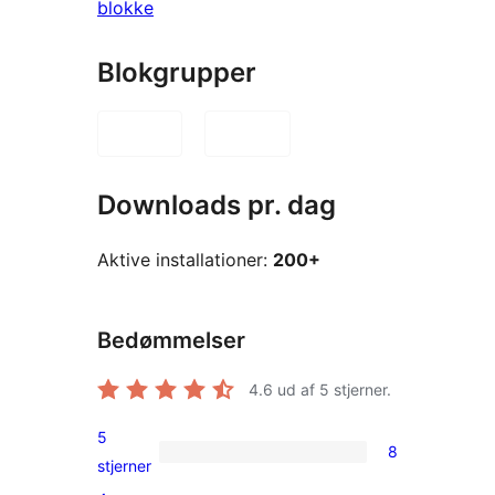
blokke
Blokgrupper
Downloads pr. dag
Aktive installationer:
200+
Bedømmelser
4.6
ud af 5 stjerner.
5
8
8
stjerner
5-