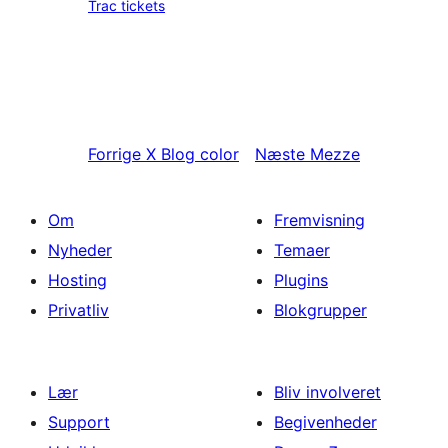
Trac tickets
Forrige
X Blog color
Næste
Mezze
Om
Fremvisning
Nyheder
Temaer
Hosting
Plugins
Privatliv
Blokgrupper
Lær
Bliv involveret
Support
Begivenheder