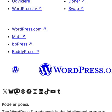
Udviklere
Doner
↗
WordPress.tv
↗
Swag
↗
WordPress.com
↗
Matt
↗
bbPress
↗
BuddyPress
↗
Besøg vores X (tidligere Twitter) konto
Besøg vores Bluesky-konto
Besøg vores Mastodon konto
Besøg vores Threads-konto
Besøg vores Facebook side
Besøg vores Instagram konto
Besøg vores LinkedIn konto
Besøg vores TikTok-konto
Besøg vores YouTube-kanal
Besøg vores Tumblr-konto
Kode er poesi.
The WordPress® trademark is the intellectual property