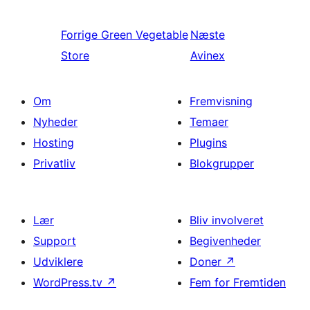
Forrige
Green Vegetable
Næste
Store
Avinex
Om
Fremvisning
Nyheder
Temaer
Hosting
Plugins
Privatliv
Blokgrupper
Lær
Bliv involveret
Support
Begivenheder
Udviklere
Doner
↗
WordPress.tv
↗
Fem for Fremtiden