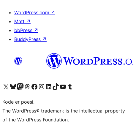
WordPress.com
↗
Matt
↗
bbPress
↗
BuddyPress
↗
Besøg vores X (tidligere Twitter) konto
Besøg vores Bluesky-konto
Besøg vores Mastodon konto
Besøg vores Threads-konto
Besøg vores Facebook side
Besøg vores Instagram konto
Besøg vores LinkedIn konto
Besøg vores TikTok-konto
Besøg vores YouTube-kanal
Besøg vores Tumblr-konto
Kode er poesi.
The WordPress® trademark is the intellectual property
of the WordPress Foundation.