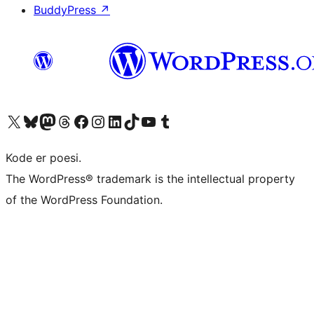
BuddyPress
↗
Besøg vores X (tidligere Twitter) konto
Besøg vores Bluesky-konto
Besøg vores Mastodon konto
Besøg vores Threads-konto
Besøg vores Facebook side
Besøg vores Instagram konto
Besøg vores LinkedIn konto
Besøg vores TikTok-konto
Besøg vores YouTube-kanal
Besøg vores Tumblr-konto
Kode er poesi.
The WordPress® trademark is the intellectual property
of the WordPress Foundation.