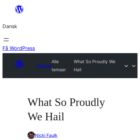
Spring
til
Dansk
indhold
Få WordPress
Alle
What So Proudly We
Temaer
temaer
Hail
What So Proudly
We Hail
Nicki Faulk