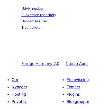
Udviklingslog
Subversion repository
Gennemse i Trac
Trac tickets
Forrige
Harmony 2.0
Næste
Aura
Om
Fremvisning
Nyheder
Temaer
Hosting
Plugins
Privatliv
Blokgrupper