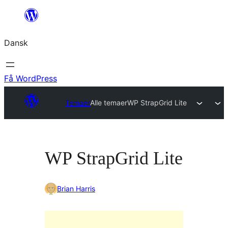
Spring
til
Dansk
indhold
Få WordPress
Temaer
Alle temaer
WP StrapGrid Lite
WP StrapGrid Lite
Brian Harris