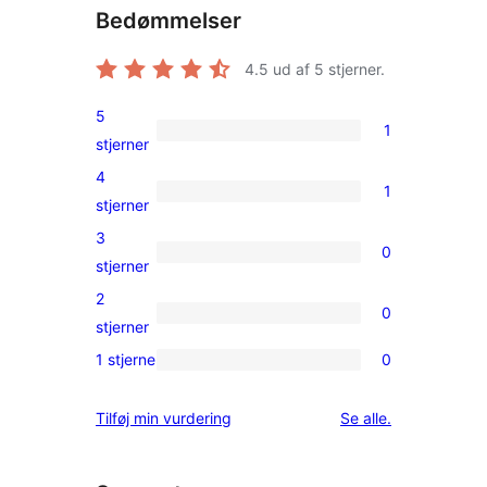
Bedømmelser
4.5
ud af 5 stjerner.
5
1
1
stjerner
5-
4
1
stjernet
1
stjerner
anmeldelse
4-
3
0
stjernet
0
stjerner
anmeldelse
3-
2
0
stjernet
0
stjerner
anmeldelser
2-
1 stjerne
0
0
stjernet
1-
anmeldelser
anmeldelser
Tilføj min vurdering
Se alle
.
stjernet
anmeldelser