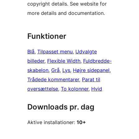
copyright details. See website for
more details and documentation.
Funktioner
Blå
, 
Tilpasset menu
, 
Udvalgte
billeder
, 
Flexible Width
, 
Fuldbredde-
skabelon
, 
Grå
, 
Lys
, 
Højre sidepanel
, 
Trådede kommentarer
, 
Parat til
oversættelse
, 
To kolonner
, 
Hvid
Downloads pr. dag
Aktive installationer:
10+