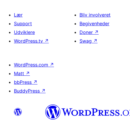
Lær
Bliv involveret
Support
Begivenheder
Udviklere
Doner
↗
WordPress.tv
↗
Swag
↗
WordPress.com
↗
Matt
↗
bbPress
↗
BuddyPress
↗