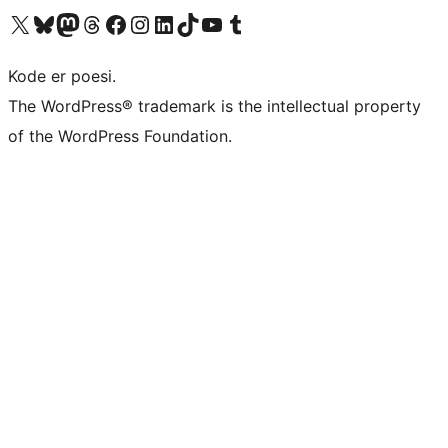
Besøg vores X (tidligere Twitter) konto
Besøg vores Bluesky-konto
Besøg vores Mastodon konto
Besøg vores Threads-konto
Besøg vores Facebook side
Besøg vores Instagram konto
Besøg vores LinkedIn konto
Besøg vores TikTok-konto
Besøg vores YouTube-kanal
Besøg vores Tumblr-konto
Kode er poesi.
The WordPress® trademark is the intellectual property
of the WordPress Foundation.