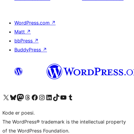
WordPress.com
↗
Matt
↗
bbPress
↗
BuddyPress
↗
Besøg vores X (tidligere Twitter) konto
Besøg vores Bluesky-konto
Besøg vores Mastodon konto
Besøg vores Threads-konto
Besøg vores Facebook side
Besøg vores Instagram konto
Besøg vores LinkedIn konto
Besøg vores TikTok-konto
Besøg vores YouTube-kanal
Besøg vores Tumblr-konto
Kode er poesi.
The WordPress® trademark is the intellectual property
of the WordPress Foundation.