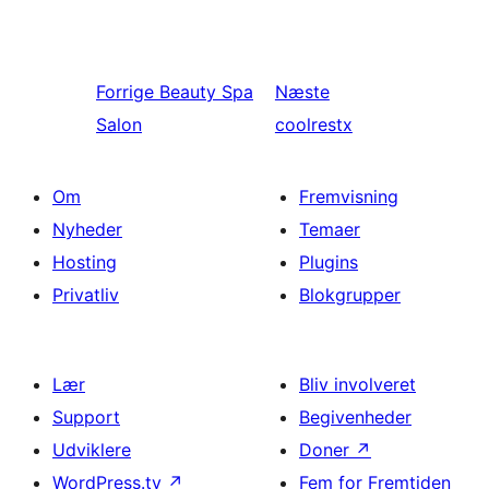
Forrige
Beauty Spa
Næste
Salon
coolrestx
Om
Fremvisning
Nyheder
Temaer
Hosting
Plugins
Privatliv
Blokgrupper
Lær
Bliv involveret
Support
Begivenheder
Udviklere
Doner
↗
WordPress.tv
↗
Fem for Fremtiden