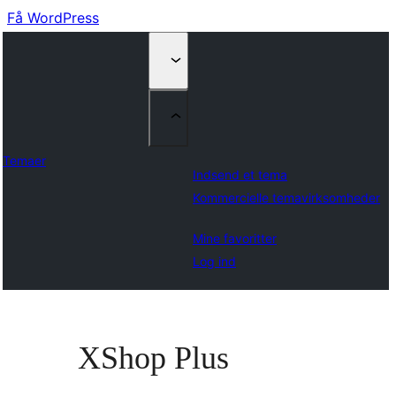
Få WordPress
Temaer
Indsend et tema
Kommercielle temavirksomheder
Mine favoritter
Log ind
XShop Plus