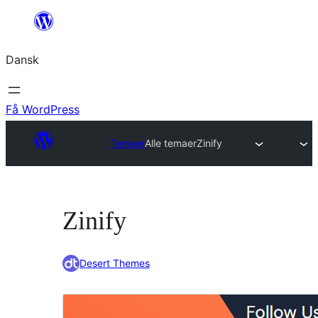
Spring
til
Dansk
indhold
Få WordPress
Temaer
Alle temaer
Zinify
Zinify
Desert Themes