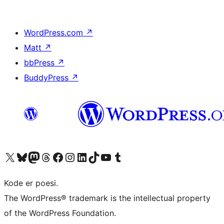
WordPress.com
↗
Matt
↗
bbPress
↗
BuddyPress
↗
Besøg vores X (tidligere Twitter) konto
Besøg vores Bluesky-konto
Besøg vores Mastodon konto
Besøg vores Threads-konto
Besøg vores Facebook side
Besøg vores Instagram konto
Besøg vores LinkedIn konto
Besøg vores TikTok-konto
Besøg vores YouTube-kanal
Besøg vores Tumblr-konto
Kode er poesi.
The WordPress® trademark is the intellectual property
of the WordPress Foundation.