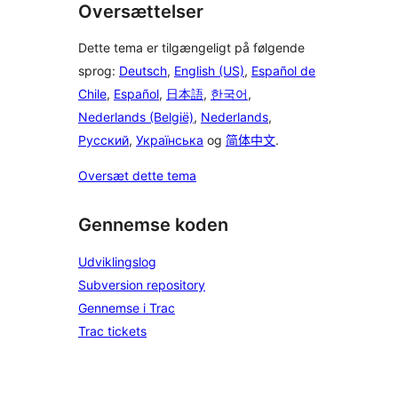
Oversættelser
Dette tema er tilgængeligt på følgende
sprog:
Deutsch
,
English (US)
,
Español de
Chile
,
Español
,
日本語
,
한국어
,
Nederlands (België)
,
Nederlands
,
Русский
,
Українська
og
简体中文
.
Oversæt dette tema
Gennemse koden
Udviklingslog
Subversion repository
Gennemse i Trac
Trac tickets