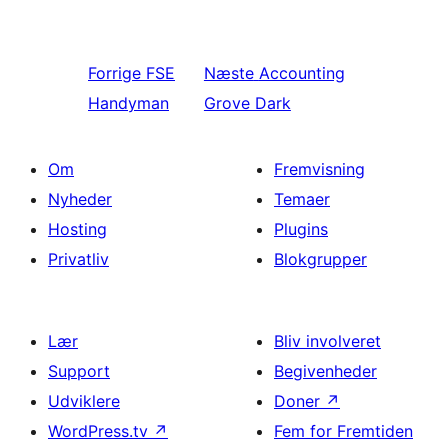
Forrige
FSE
Næste
Accounting
Handyman
Grove Dark
Om
Fremvisning
Nyheder
Temaer
Hosting
Plugins
Privatliv
Blokgrupper
Lær
Bliv involveret
Support
Begivenheder
Udviklere
Doner
↗
WordPress.tv
↗
Fem for Fremtiden