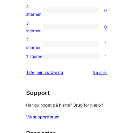
5-
4
0
stjernet
0
stjerner
anmeldelser
4-
3
0
stjernet
0
stjerner
anmeldelser
3-
2
1
stjernet
1
stjerner
anmeldelser
2-
1 stjerne
1
1
stjernet
1-
anmeldelse
anmeldelser
Tilføj min vurdering
Se alle
.
stjernet
anmeldelse
Support
Har du noget på hjerte? Brug for hjælp?
Vis supportforum