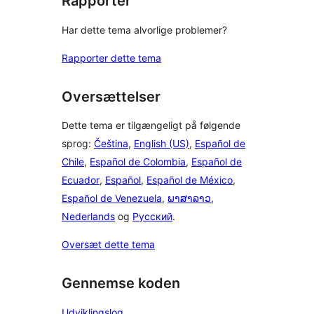
Rapporter
Har dette tema alvorlige problemer?
Rapporter dette tema
Oversættelser
Dette tema er tilgængeligt på følgende
sprog:
Čeština
,
English (US)
,
Español de
Chile
,
Español de Colombia
,
Español de
Ecuador
,
Español
,
Español de México
,
Español de Venezuela
,
ພາສາລາວ
,
Nederlands
og
Русский
.
Oversæt dette tema
Gennemse koden
Udviklingslog