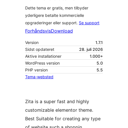
Dette tema er gratis, men tilbyder
yderligere betalte kommercielle
opgraderinger eller support.
Se support
Forhåndsvis
Download
Version
1.7.1
Sidst opdateret
28. juli 2026
Aktive installationer
1.000+
WordPress version
5.0
PHP version
5.5
Tema-websted
Zita is a super fast and highly
customizable elementor theme.
Best Suitable for creating any type
of website such a shoppin,