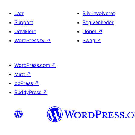
Lær
Bliv involveret
Support
Begivenheder
Udviklere
Doner
↗
WordPress.tv
↗
Swag
↗
WordPress.com
↗
Matt
↗
bbPress
↗
BuddyPress
↗