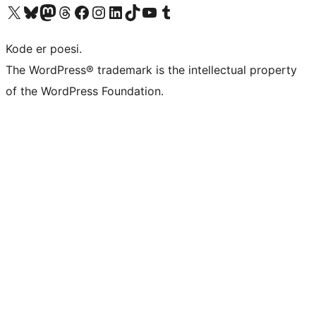
Besøg vores X (tidligere Twitter) konto
Besøg vores Bluesky-konto
Besøg vores Mastodon konto
Besøg vores Threads-konto
Besøg vores Facebook side
Besøg vores Instagram konto
Besøg vores LinkedIn konto
Besøg vores TikTok-konto
Besøg vores YouTube-kanal
Besøg vores Tumblr-konto
Kode er poesi.
The WordPress® trademark is the intellectual property
of the WordPress Foundation.