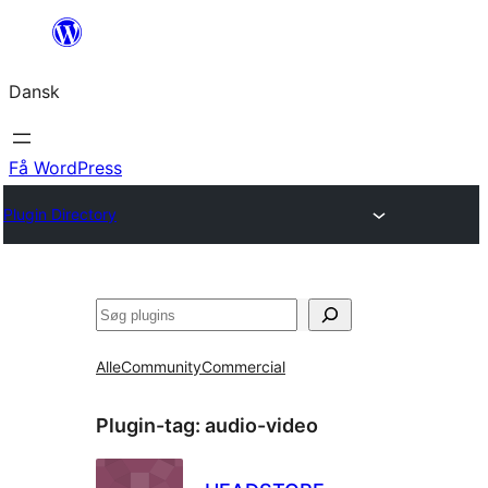
Spring
til
Dansk
indhold
Få WordPress
Plugin Directory
Søg
Alle
Community
Commercial
Plugin-tag:
audio-video