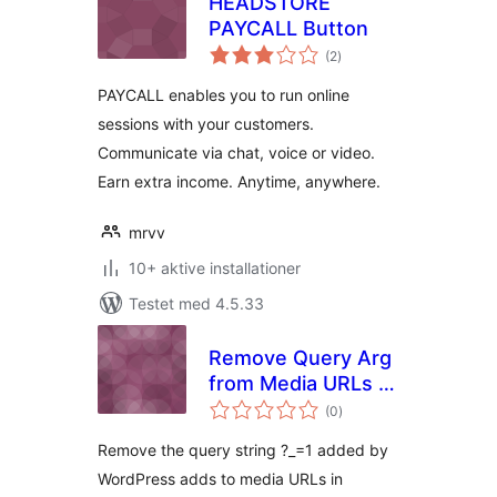
HEADSTORE
PAYCALL Button
totale
(2
)
bedømmelser
PAYCALL enables you to run online
sessions with your customers.
Communicate via chat, voice or video.
Earn extra income. Anytime, anywhere.
mrvv
10+ aktive installationer
Testet med 4.5.33
Remove Query Arg
from Media URLs ?
totale
_=1
(0
)
bedømmelser
Remove the query string ?_=1 added by
WordPress adds to media URLs in