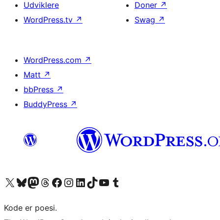
Udviklere
Doner
↗
WordPress.tv
↗
Swag
↗
WordPress.com
↗
Matt
↗
bbPress
↗
BuddyPress
↗
Besøg vores X (tidligere Twitter) konto
Besøg vores Bluesky-konto
Besøg vores Mastodon konto
Besøg vores Threads-konto
Besøg vores Facebook side
Besøg vores Instagram konto
Besøg vores LinkedIn konto
Besøg vores TikTok-konto
Besøg vores YouTube-kanal
Besøg vores Tumblr-konto
Kode er poesi.