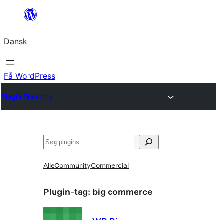
Spring
til
Dansk
indhold
Få WordPress
Plugin Directory
Søg
Alle
Community
Commercial
Plugin-tag:
big commerce