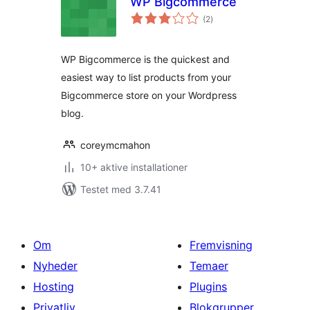
WP Bigcommerce
totale
(2
)
bedømmelser
WP Bigcommerce is the quickest and
easiest way to list products from your
Bigcommerce store on your Wordpress
blog.
coreymcmahon
10+ aktive installationer
Testet med 3.7.41
Om
Fremvisning
Nyheder
Temaer
Hosting
Plugins
Privatliv
Blokgrupper