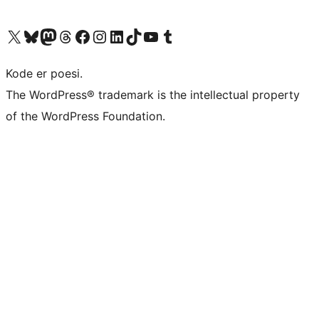
Besøg vores X (tidligere Twitter) konto
Besøg vores Bluesky-konto
Besøg vores Mastodon konto
Besøg vores Threads-konto
Besøg vores Facebook side
Besøg vores Instagram konto
Besøg vores LinkedIn konto
Besøg vores TikTok-konto
Besøg vores YouTube-kanal
Besøg vores Tumblr-konto
Kode er poesi.
The WordPress® trademark is the intellectual property
of the WordPress Foundation.