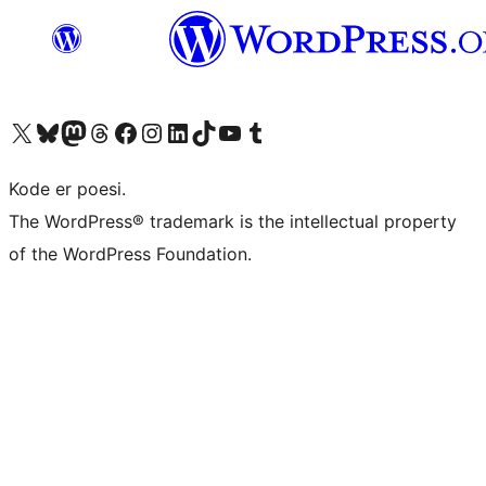
Besøg vores X (tidligere Twitter) konto
Besøg vores Bluesky-konto
Besøg vores Mastodon konto
Besøg vores Threads-konto
Besøg vores Facebook side
Besøg vores Instagram konto
Besøg vores LinkedIn konto
Besøg vores TikTok-konto
Besøg vores YouTube-kanal
Besøg vores Tumblr-konto
Kode er poesi.
The WordPress® trademark is the intellectual property
of the WordPress Foundation.