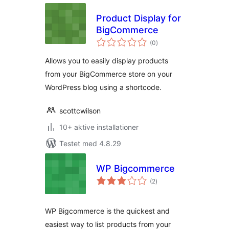
Product Display for
BigCommerce
totale
(0
)
bedømmelser
Allows you to easily display products
from your BigCommerce store on your
WordPress blog using a shortcode.
scottcwilson
10+ aktive installationer
Testet med 4.8.29
WP Bigcommerce
totale
(2
)
bedømmelser
WP Bigcommerce is the quickest and
easiest way to list products from your