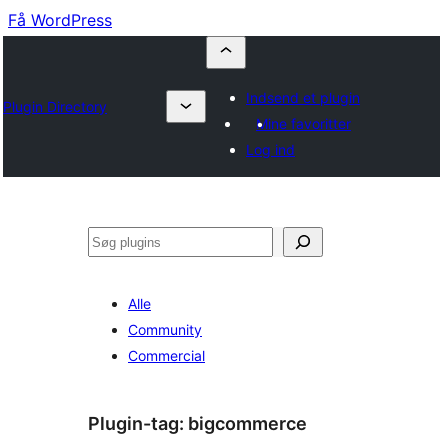
Få WordPress
Indsend et plugin
Plugin Directory
Mine favoritter
Log ind
Søg
Alle
Community
Commercial
Plugin-tag:
bigcommerce