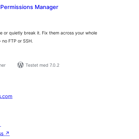
e Permissions Manager
tale
edømmelser
 or quietly break it. Fix them across your whole
 – no FTP or SSH.
ner
Testet med 7.0.2
s.com
↗
ss
↗