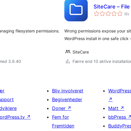
SiteCare – Fil
to
(0
)
b
anaging filesystem permissions.
Wrong permissions expose your site
WordPress install in one safe click
SiteCare
 med 3.9.40
Færre end 10 aktive installatio
ær
Bliv involveret
WordPres
upport
Begivenheder
↗
dviklere
Doner
↗
Matt
↗
ordPress.tv
↗
Fem for
bbPress
Fremtiden
BuddyPre