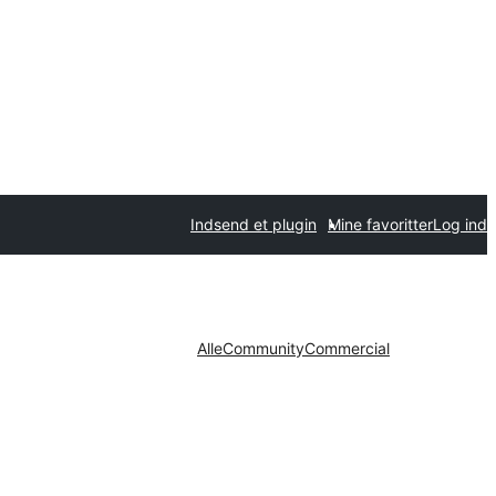
Indsend et plugin
Mine favoritter
Log ind
Alle
Community
Commercial