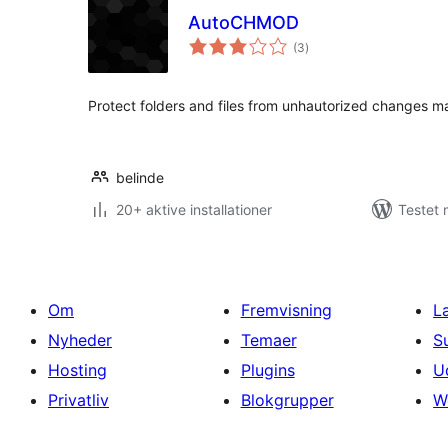
AutoCHMOD
totale
(3
)
bedømmelser
Protect folders and files from unhautorized changes m
belinde
20+ aktive installationer
Testet
Om
Fremvisning
L
Nyheder
Temaer
S
Hosting
Plugins
U
Privatliv
Blokgrupper
W