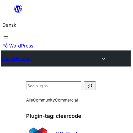
Spring
til
Dansk
indhold
Få WordPress
Plugin Directory
Søg
Alle
Community
Commercial
Plugin-tag:
clearcode