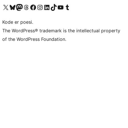
Besøg vores X (tidligere Twitter) konto
Besøg vores Bluesky-konto
Besøg vores Mastodon konto
Besøg vores Threads-konto
Besøg vores Facebook side
Besøg vores Instagram konto
Besøg vores LinkedIn konto
Besøg vores TikTok-konto
Besøg vores YouTube-kanal
Besøg vores Tumblr-konto
Kode er poesi.
The WordPress® trademark is the intellectual property
of the WordPress Foundation.