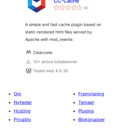
CC-Cache
totale
(0
)
bedømmelser
A simple and fast cache plugin based on
static-rendered html files served by
Apache with mod_rewrite.
Clearcode
10+ aktive installationer
Testet med 4.6.30
Om
Fremvisning
Nyheder
Temaer
Hosting
Plugins
Privatliv
Blokgrupper