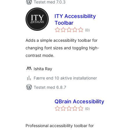
Testet med 7.0.3
ITY Accessibility
Toolbar
totale
(0
)
bedømmelser
Adds a simple accessibility toolbar for
changing font sizes and toggling high-
contrast mode.
Ishita Ray
Færre end 10 aktive installationer
Testet med 6.8.7
QBrain Accessibility
totale
(0
)
bedømmelser
Professional accessibility toolbar for