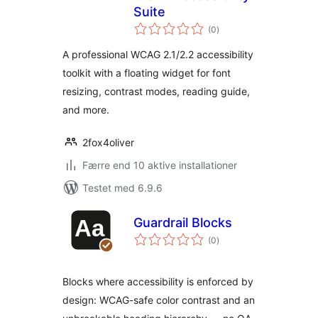
Suite
totale
(0
)
bedømmelser
A professional WCAG 2.1/2.2 accessibility
toolkit with a floating widget for font
resizing, contrast modes, reading guide,
and more.
2fox4oliver
Færre end 10 aktive installationer
Testet med 6.9.6
Guardrail Blocks
totale
(0
)
bedømmelser
Blocks where accessibility is enforced by
design: WCAG-safe color contrast and an