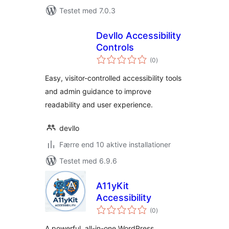
Testet med 7.0.3
Devllo Accessibility
Controls
totale
(0
)
bedømmelser
Easy, visitor-controlled accessibility tools
and admin guidance to improve
readability and user experience.
devllo
Færre end 10 aktive installationer
Testet med 6.9.6
A11yKit
Accessibility
totale
(0
)
bedømmelser
A powerful, all-in-one WordPress