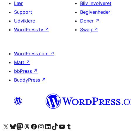
Lær
Bliv involveret
Support
Begivenheder
Udviklere
Doner
↗
WordPress.tv
↗
Swag
↗
WordPress.com
↗
Matt
↗
bbPress
↗
BuddyPress
↗
Besøg vores X (tidligere Twitter) konto
Besøg vores Bluesky-konto
Besøg vores Mastodon konto
Besøg vores Threads-konto
Besøg vores Facebook side
Besøg vores Instagram konto
Besøg vores LinkedIn konto
Besøg vores TikTok-konto
Besøg vores YouTube-kanal
Besøg vores Tumblr-konto