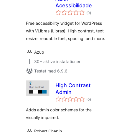
Acessibilidade
totale
(0
)
bedømmelser
Free accessibility widget for WordPress
with VLibras (Libras). High contrast, text
resize, readable font, spacing, and more.
Azup
30+ aktive installationer
Testet med 6.9.6
High Contrast
Admin
totale
(0
)
bedømmelser
Adds admin color schemes for the
visually impaired.
Robert Chapin