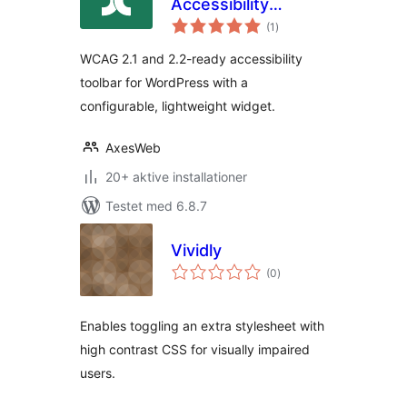
Accessibility
totale
Solution
(1
)
bedømmelser
WCAG 2.1 and 2.2-ready accessibility
toolbar for WordPress with a
configurable, lightweight widget.
AxesWeb
20+ aktive installationer
Testet med 6.8.7
Vividly
totale
(0
)
bedømmelser
Enables toggling an extra stylesheet with
high contrast CSS for visually impaired
users.