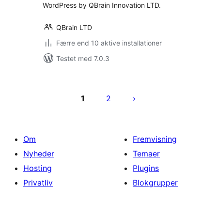
WordPress by QBrain Innovation LTD.
QBrain LTD
Færre end 10 aktive installationer
Testet med 7.0.3
Indlægsinddeling
1
2
Om
Fremvisning
Nyheder
Temaer
Hosting
Plugins
Privatliv
Blokgrupper