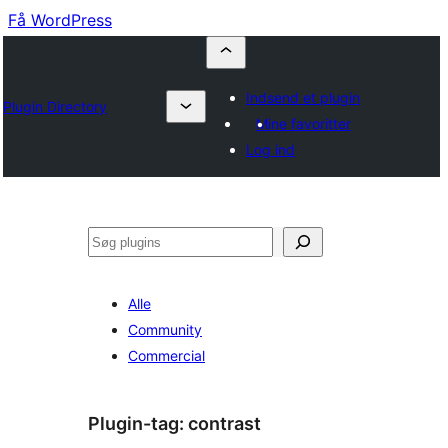
Få WordPress
Indsend et plugin
Plugin Directory
Mine favoritter
Log ind
Søg
Alle
Community
Commercial
Plugin-tag:
contrast