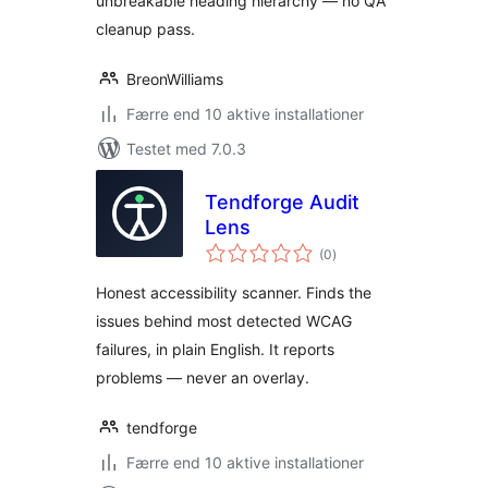
unbreakable heading hierarchy — no QA
cleanup pass.
BreonWilliams
Færre end 10 aktive installationer
Testet med 7.0.3
Tendforge Audit
Lens
totale
(0
)
bedømmelser
Honest accessibility scanner. Finds the
issues behind most detected WCAG
failures, in plain English. It reports
problems — never an overlay.
tendforge
Færre end 10 aktive installationer