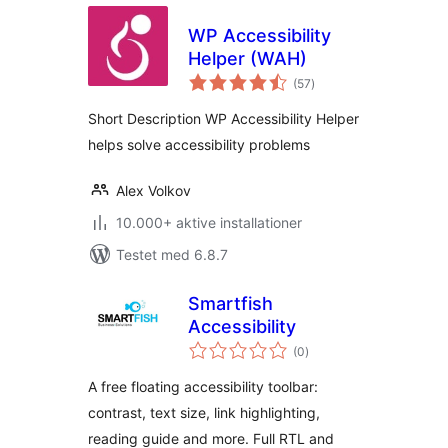
WP Accessibility
Helper (WAH)
totale
(57
)
bedømmelser
Short Description WP Accessibility Helper
helps solve accessibility problems
Alex Volkov
10.000+ aktive installationer
Testet med 6.8.7
Smartfish
Accessibility
totale
(0
)
bedømmelser
A free floating accessibility toolbar:
contrast, text size, link highlighting,
reading guide and more. Full RTL and