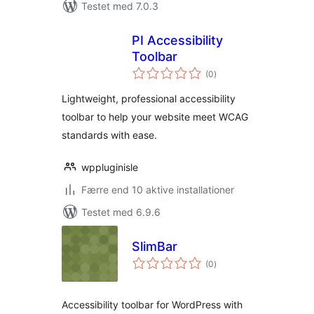
Testet med 7.0.3
PI Accessibility
Toolbar
totale
(0
)
bedømmelser
Lightweight, professional accessibility
toolbar to help your website meet WCAG
standards with ease.
wppluginisle
Færre end 10 aktive installationer
Testet med 6.9.6
SlimBar
totale
(0
)
bedømmelser
Accessibility toolbar for WordPress with