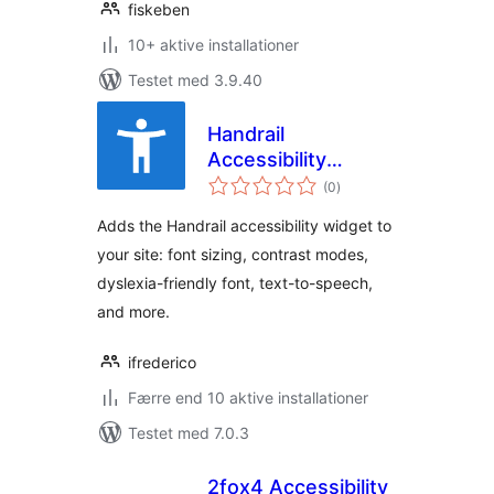
fiskeben
10+ aktive installationer
Testet med 3.9.40
Handrail
Accessibility
totale
Widget
(0
)
bedømmelser
Adds the Handrail accessibility widget to
your site: font sizing, contrast modes,
dyslexia-friendly font, text-to-speech,
and more.
ifrederico
Færre end 10 aktive installationer
Testet med 7.0.3
2fox4 Accessibility