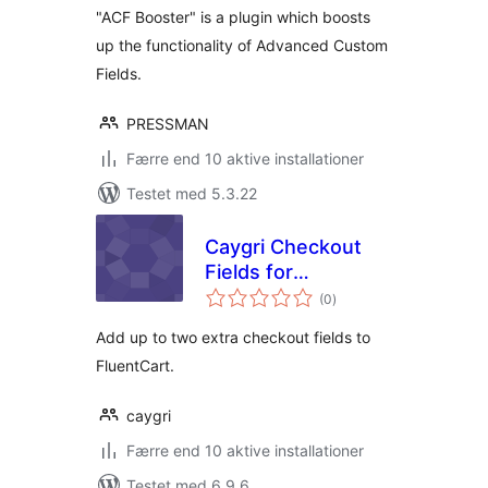
"ACF Booster" is a plugin which boosts
up the functionality of Advanced Custom
Fields.
PRESSMAN
Færre end 10 aktive installationer
Testet med 5.3.22
Caygri Checkout
Fields for
totale
FluentCart
(0
)
bedømmelser
Add up to two extra checkout fields to
FluentCart.
caygri
Færre end 10 aktive installationer
Testet med 6.9.6