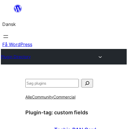
Spring
til
Dansk
indhold
Få WordPress
Plugin Directory
Søg
Alle
Community
Commercial
Plugin-tag:
custom fields