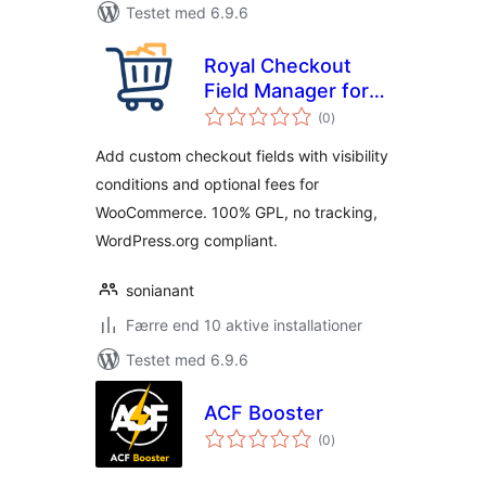
Testet med 6.9.6
Royal Checkout
Field Manager for
totale
WooCommerce
(0
)
bedømmelser
Add custom checkout fields with visibility
conditions and optional fees for
WooCommerce. 100% GPL, no tracking,
WordPress.org compliant.
sonianant
Færre end 10 aktive installationer
Testet med 6.9.6
ACF Booster
totale
(0
)
bedømmelser