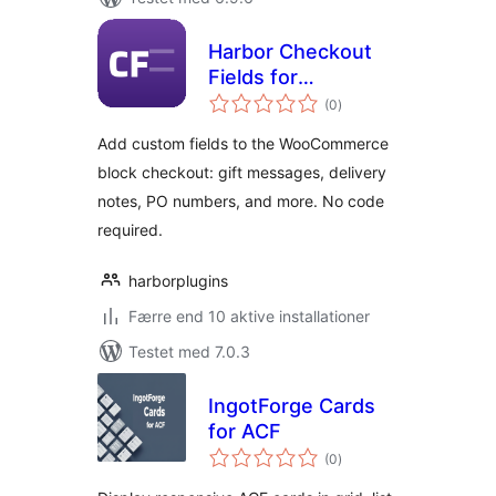
Harbor Checkout
Fields for
totale
WooCommerce
(0
)
bedømmelser
Add custom fields to the WooCommerce
block checkout: gift messages, delivery
notes, PO numbers, and more. No code
required.
harborplugins
Færre end 10 aktive installationer
Testet med 7.0.3
IngotForge Cards
for ACF
totale
(0
)
bedømmelser