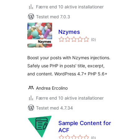
Færre end 10 aktive installationer
Testet med 7.0.3
Nzymes
totale
(0
)
bedømmelser
Boost your posts with Nzymes injections.
Safely use PHP in posts' title, excerpt,
and content. WordPress 4.7+ PHP 5.6+
Andrea Ercolino
Færre end 10 aktive installationer
Testet med 4.7.34
Sample Content for
ACF
totale
(0
)