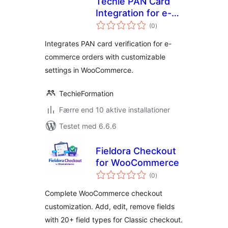
Techie PAN Card
Integration for e-
totale
Shops
(0
)
bedømmelser
Integrates PAN card verification for e-
commerce orders with customizable
settings in WooCommerce.
TechieFormation
Færre end 10 aktive installationer
Testet med 6.6.6
Fieldora Checkout
for WooCommerce
totale
(0
)
bedømmelser
Complete WooCommerce checkout
customization. Add, edit, remove fields
with 20+ field types for Classic checkout.