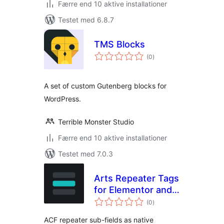
Færre end 10 aktive installationer
Testet med 6.8.7
TMS Blocks
totale
(0
)
bedømmelser
A set of custom Gutenberg blocks for
WordPress.
Terrible Monster Studio
Færre end 10 aktive installationer
Testet med 7.0.3
Arts Repeater Tags
for Elementor and
totale
ACF
(0
)
bedømmelser
ACF repeater sub-fields as native