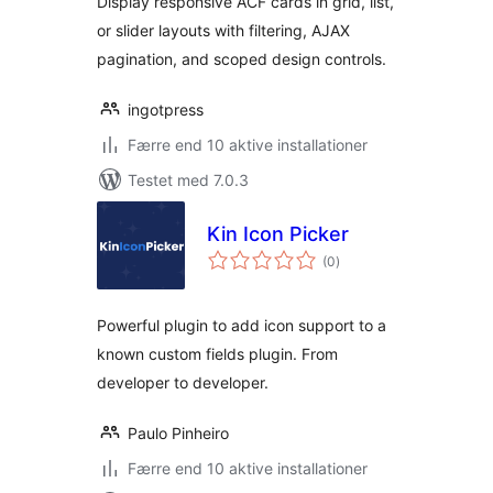
Display responsive ACF cards in grid, list,
or slider layouts with filtering, AJAX
pagination, and scoped design controls.
ingotpress
Færre end 10 aktive installationer
Testet med 7.0.3
Kin Icon Picker
totale
(0
)
bedømmelser
Powerful plugin to add icon support to a
known custom fields plugin. From
developer to developer.
Paulo Pinheiro
Færre end 10 aktive installationer