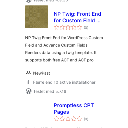
NP Twig: Front End
for Custom Field &
totale
ACF
(0
)
bedømmelser
NP Twig Front End for WordPress Custom
Field and Advance Custom Fields.
Renders data using a twig template. It
supports both free ACF and ACF pro.
NewPast
Færre end 10 aktive installationer
Testet med 5.7.16
Promptless CPT
Pages
totale
(0
)
bedømmelser