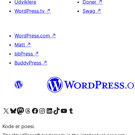
Udviklere
Doner
↗
WordPress.tv
↗
Swag
↗
WordPress.com
↗
Matt
↗
bbPress
↗
BuddyPress
↗
Besøg vores X (tidligere Twitter) konto
Besøg vores Bluesky-konto
Besøg vores Mastodon konto
Besøg vores Threads-konto
Besøg vores Facebook side
Besøg vores Instagram konto
Besøg vores LinkedIn konto
Besøg vores TikTok-konto
Besøg vores YouTube-kanal
Besøg vores Tumblr-konto
Kode er poesi.