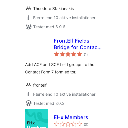
Theodore Sfakianakis
Færre end 10 aktive installationer
Testet med 6.9.6
FrontElf Fields
Bridge for Contact
totale
Form 7
(1
)
bedømmelser
Add ACF and SCF field groups to the
Contact Form 7 form editor.
frontelf
Færre end 10 aktive installationer
Testet med 7.0.3
EHx Members
totale
(0
)
bedømmelser