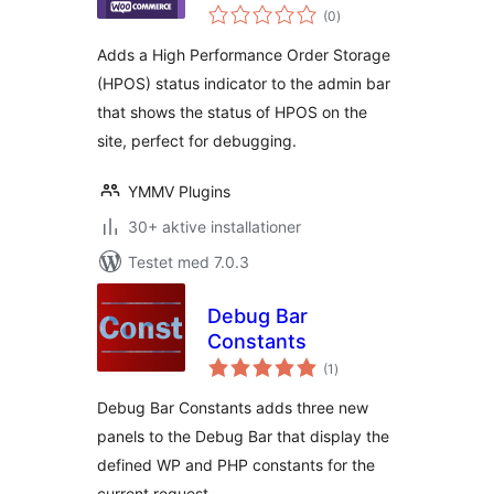
totale
WooCommerce
(0
)
bedømmelser
Adds a High Performance Order Storage
(HPOS) status indicator to the admin bar
that shows the status of HPOS on the
site, perfect for debugging.
YMMV Plugins
30+ aktive installationer
Testet med 7.0.3
Debug Bar
Constants
totale
(1
)
bedømmelser
Debug Bar Constants adds three new
panels to the Debug Bar that display the
defined WP and PHP constants for the
current request.