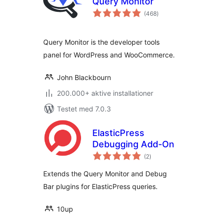
Query Monitor
totale
(468
)
bedømmelser
Query Monitor is the developer tools
panel for WordPress and WooCommerce.
John Blackbourn
200.000+ aktive installationer
Testet med 7.0.3
ElasticPress
Debugging Add-On
totale
(2
)
bedømmelser
Extends the Query Monitor and Debug
Bar plugins for ElasticPress queries.
10up