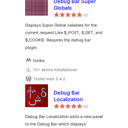
Debug Bar Super
Globals
totale
(2
)
bedømmelser
Displays Super Global valiables for the
current request.Like $_POST, $_GET, and
$_COOKIE. Requires the debug bar
plugin.
horike
10+ aktive installationer
Testet med 3.4.2
Debug Bar
Localization
totale
(2
)
bedømmelser
Debug Bar Localization adds a new panel
to the Debug Bar which displays