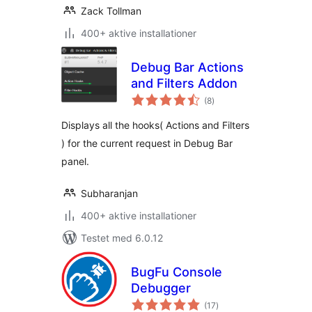
Zack Tollman
400+ aktive installationer
Debug Bar Actions
and Filters Addon
totale
(8
)
bedømmelser
Displays all the hooks( Actions and Filters
) for the current request in Debug Bar
panel.
Subharanjan
400+ aktive installationer
Testet med 6.0.12
BugFu Console
Debugger
totale
(17
)
bedømmelser