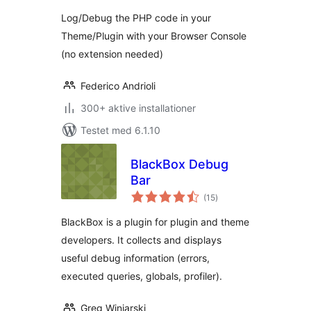
Log/Debug the PHP code in your
Theme/Plugin with your Browser Console
(no extension needed)
Federico Andrioli
300+ aktive installationer
Testet med 6.1.10
BlackBox Debug
Bar
totale
(15
)
bedømmelser
BlackBox is a plugin for plugin and theme
developers. It collects and displays
useful debug information (errors,
executed queries, globals, profiler).
Greg Winiarski