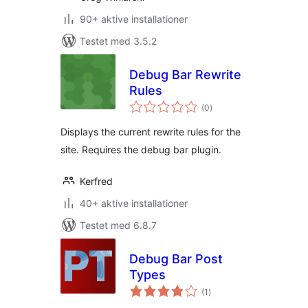
90+ aktive installationer
Testet med 3.5.2
Debug Bar Rewrite
Rules
totale
(0
)
bedømmelser
Displays the current rewrite rules for the
site. Requires the debug bar plugin.
Kerfred
40+ aktive installationer
Testet med 6.8.7
Debug Bar Post
Types
totale
(1
)
bedømmelser