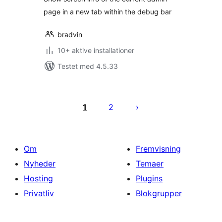
page in a new tab within the debug bar
bradvin
10+ aktive installationer
Testet med 4.5.33
Indlægsinddeling
1
2
Om
Fremvisning
Nyheder
Temaer
Hosting
Plugins
Privatliv
Blokgrupper