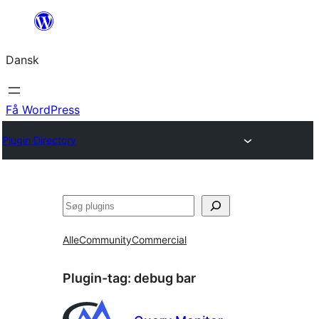
Spring
til
Dansk
indhold
Få WordPress
Plugin Directory
Søg
Alle
Community
Commercial
Plugin-tag:
debug bar