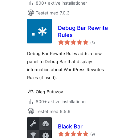
800+ aktive installationer
Testet med 7.0.3
Debug Bar Rewrite
Rules
totale
(5
)
bedømmelser
Debug Bar Rewrite Rules adds a new
panel to Debug Bar that displays
information about WordPress Rewrites
Rules (if used).
Oleg Butuzov
800+ aktive installationer
Testet med 6.5.9
Black Bar
totale
(9
)
bedømmelser