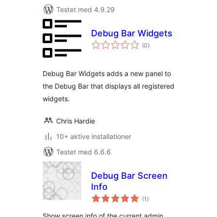
Testet med 4.9.29
Debug Bar Widgets
totale
(0
)
bedømmelser
Debug Bar Widgets adds a new panel to
the Debug Bar that displays all registered
widgets.
Chris Hardie
10+ aktive installationer
Testet med 6.6.6
Debug Bar Screen
Info
totale
(1
)
bedømmelser
Show screen info of the current admin