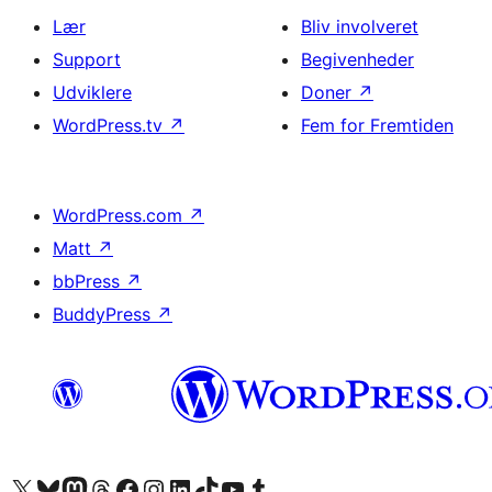
Lær
Bliv involveret
Support
Begivenheder
Udviklere
Doner
↗
WordPress.tv
↗
Fem for Fremtiden
WordPress.com
↗
Matt
↗
bbPress
↗
BuddyPress
↗
Besøg vores X (tidligere Twitter) konto
Besøg vores Bluesky-konto
Besøg vores Mastodon konto
Besøg vores Threads-konto
Besøg vores Facebook side
Besøg vores Instagram konto
Besøg vores LinkedIn konto
Besøg vores TikTok-konto
Besøg vores YouTube-kanal
Besøg vores Tumblr-konto