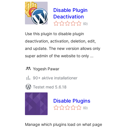
Disable Plugin
Deactivation
totale
(0
)
bedømmelser
Use this plugin to disable plugin
deactivation, activation, deletion, edit,
and update. The new version allows only
super admin of the website to only …
Yogesh Pawar
90+ aktive installationer
Testet med 5.6.18
Disable Plugins
totale
(0
)
bedømmelser
Manage which plugins load on what page