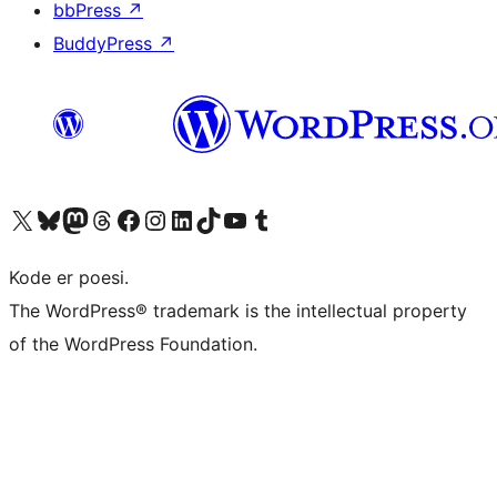
bbPress
↗
BuddyPress
↗
Besøg vores X (tidligere Twitter) konto
Besøg vores Bluesky-konto
Besøg vores Mastodon konto
Besøg vores Threads-konto
Besøg vores Facebook side
Besøg vores Instagram konto
Besøg vores LinkedIn konto
Besøg vores TikTok-konto
Besøg vores YouTube-kanal
Besøg vores Tumblr-konto
Kode er poesi.
The WordPress® trademark is the intellectual property
of the WordPress Foundation.