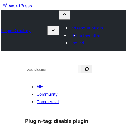
Få WordPress
Indsend et plugin
Plugin Directory
Mine favoritter
Log ind
Søg
Alle
Community
Commercial
Plugin-tag:
disable plugin