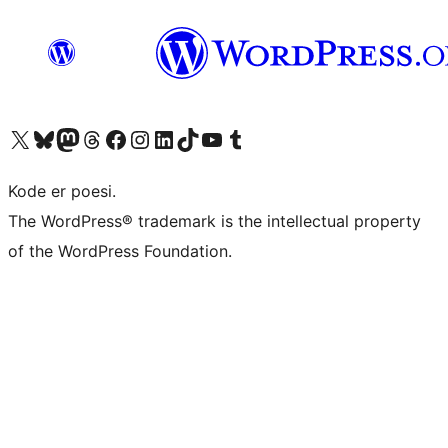
Besøg vores X (tidligere Twitter) konto
Besøg vores Bluesky-konto
Besøg vores Mastodon konto
Besøg vores Threads-konto
Besøg vores Facebook side
Besøg vores Instagram konto
Besøg vores LinkedIn konto
Besøg vores TikTok-konto
Besøg vores YouTube-kanal
Besøg vores Tumblr-konto
Kode er poesi.
The WordPress® trademark is the intellectual property
of the WordPress Foundation.