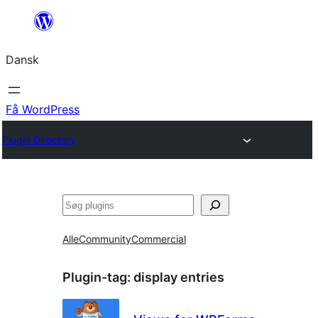
Spring
til
Dansk
indhold
Få WordPress
Plugin Directory
Søg
Alle
Community
Commercial
Plugin-tag:
display entries