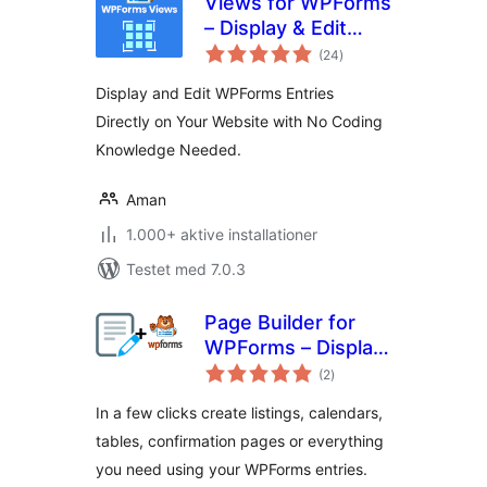
Views for WPForms
– Display & Edit
totale
WPForms Entries
(24
)
bedømmelser
on your site
Display and Edit WPForms Entries
frontend
Directly on Your Website with No Coding
Knowledge Needed.
Aman
1.000+ aktive installationer
Testet med 7.0.3
Page Builder for
WPForms – Display
totale
your WPForms
(2
)
bedømmelser
entries in any page
In a few clicks create listings, calendars,
tables, confirmation pages or everything
you need using your WPForms entries.