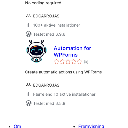
No coding required.
EDGARROJAS
100+ aktive installationer
Testet med 6.9.6
Automation for
WPForms
totale
(0
)
bedømmelser
Create automatic actions using WPForms
EDGARROJAS
Færre end 10 aktive installationer
Testet med 6.5.9
Om
Fremvisning