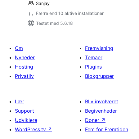
Sanjay
Færre end 10 aktive installationer
Testet med 5.6.18
Om
Fremvisning
Nyheder
Temaer
Hosting
Plugins
Privatliv
Blokgrupper
Lær
Bliv involveret
Support
Begivenheder
Udviklere
Doner
↗
WordPress.tv
↗
Fem for Fremtiden