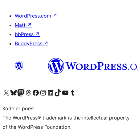
WordPress.com
↗
Matt
↗
bbPress
↗
BuddyPress
↗
Besøg vores X (tidligere Twitter) konto
Besøg vores Bluesky-konto
Besøg vores Mastodon konto
Besøg vores Threads-konto
Besøg vores Facebook side
Besøg vores Instagram konto
Besøg vores LinkedIn konto
Besøg vores TikTok-konto
Besøg vores YouTube-kanal
Besøg vores Tumblr-konto
Kode er poesi.
The WordPress® trademark is the intellectual property
of the WordPress Foundation.