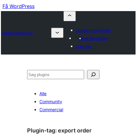
Få WordPress
Indsend et plugin
Plugin Directory
Mine favoritter
Log ind
Søg
Alle
Community
Commercial
Plugin-tag:
export order