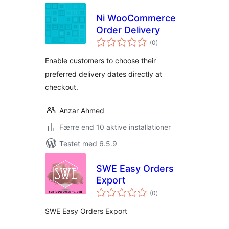
Ni WooCommerce
Order Delivery
totale
(0
)
bedømmelser
Enable customers to choose their
preferred delivery dates directly at
checkout.
Anzar Ahmed
Færre end 10 aktive installationer
Testet med 6.5.9
SWE Easy Orders
Export
totale
(0
)
bedømmelser
SWE Easy Orders Export