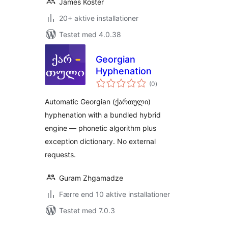
James Koster
20+ aktive installationer
Testet med 4.0.38
Georgian
Hyphenation
totale
(0
)
bedømmelser
Automatic Georgian (ქართული)
hyphenation with a bundled hybrid
engine — phonetic algorithm plus
exception dictionary. No external
requests.
Guram Zhgamadze
Færre end 10 aktive installationer
Testet med 7.0.3