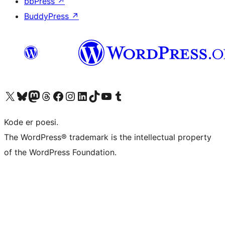
bbPress
↗
BuddyPress
↗
Besøg vores X (tidligere Twitter) konto
Besøg vores Bluesky-konto
Besøg vores Mastodon konto
Besøg vores Threads-konto
Besøg vores Facebook side
Besøg vores Instagram konto
Besøg vores LinkedIn konto
Besøg vores TikTok-konto
Besøg vores YouTube-kanal
Besøg vores Tumblr-konto
Kode er poesi.
The WordPress® trademark is the intellectual property
of the WordPress Foundation.