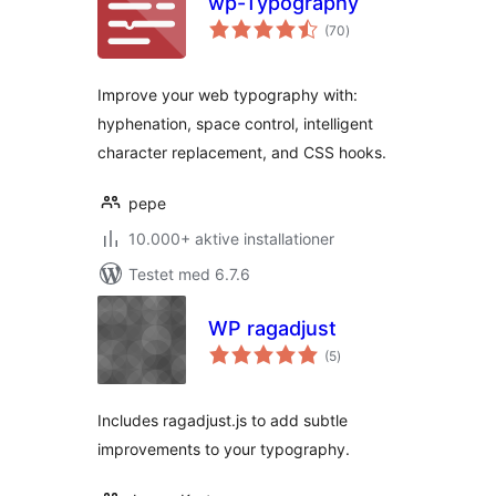
wp-Typography
totale
(70
)
bedømmelser
Improve your web typography with:
hyphenation, space control, intelligent
character replacement, and CSS hooks.
pepe
10.000+ aktive installationer
Testet med 6.7.6
WP ragadjust
totale
(5
)
bedømmelser
Includes ragadjust.js to add subtle
improvements to your typography.