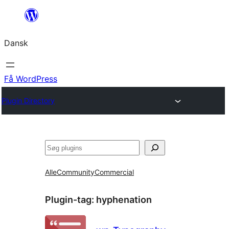
Spring
til
Dansk
indhold
Få WordPress
Plugin Directory
Søg
Alle
Community
Commercial
Plugin-tag:
hyphenation