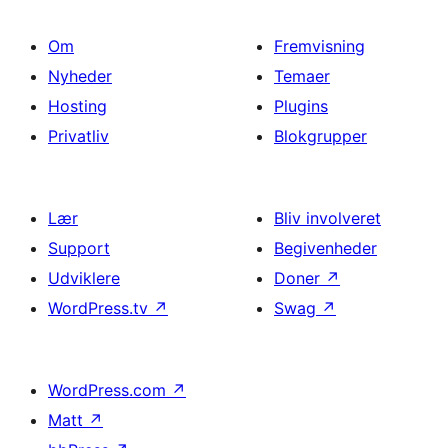
Om
Fremvisning
Nyheder
Temaer
Hosting
Plugins
Privatliv
Blokgrupper
Lær
Bliv involveret
Support
Begivenheder
Udviklere
Doner
↗
WordPress.tv
↗
Swag
↗
WordPress.com
↗
Matt
↗