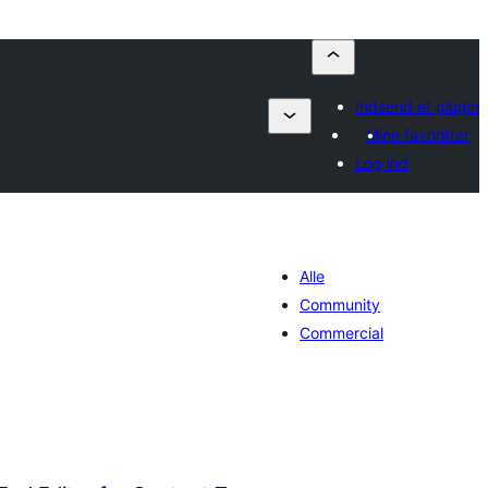
Indsend et plugin
Mine favoritter
Log ind
Alle
Community
Commercial