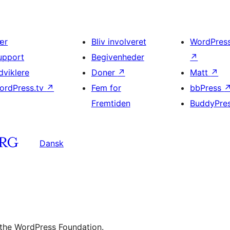
ær
Bliv involveret
WordPres
upport
Begivenheder
↗
dviklere
Doner
↗
Matt
↗
ordPress.tv
↗
Fem for
bbPress
Fremtiden
BuddyPre
Dansk
 the WordPress Foundation.