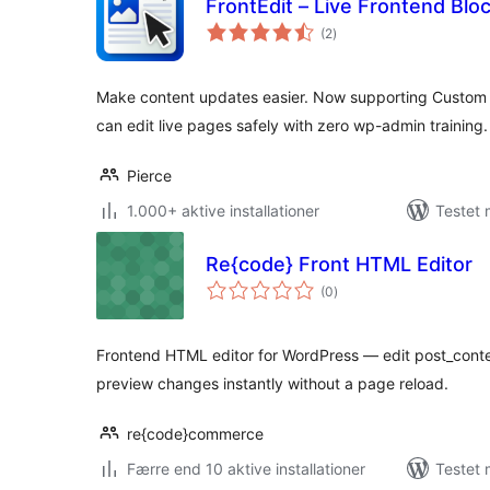
FrontEdit – Live Frontend Bloc
totale
(2
)
bedømmelser
Make content updates easier. Now supporting Custom 
can edit live pages safely with zero wp-admin training.
Pierce
1.000+ aktive installationer
Testet 
Re{code} Front HTML Editor
totale
(0
)
bedømmelser
Frontend HTML editor for WordPress — edit post_conte
preview changes instantly without a page reload.
re{code}commerce
Færre end 10 aktive installationer
Testet 