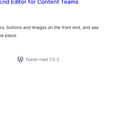
End Editor for Content Teams
tale
edømmelser
inks, buttons and images on the front end, and see
ne place.
Testet med 7.0.3