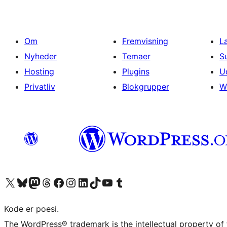
Om
Fremvisning
L
Nyheder
Temaer
S
Hosting
Plugins
U
Privatliv
Blokgrupper
W
Besøg vores X (tidligere Twitter) konto
Besøg vores Bluesky-konto
Besøg vores Mastodon konto
Besøg vores Threads-konto
Besøg vores Facebook side
Besøg vores Instagram konto
Besøg vores LinkedIn konto
Besøg vores TikTok-konto
Besøg vores YouTube-kanal
Besøg vores Tumblr-konto
Kode er poesi.
The WordPress® trademark is the intellectual property of