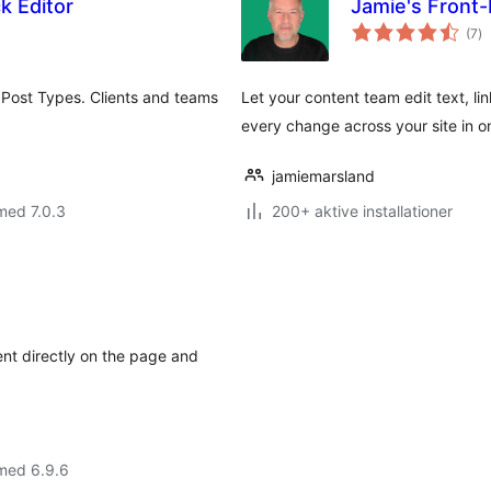
k Editor
Jamie's Front-
to
(7
)
b
Post Types. Clients and teams
Let your content team edit text, l
every change across your site in o
jamiemarsland
med 7.0.3
200+ aktive installationer
nt directly on the page and
med 6.9.6