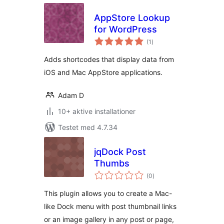
AppStore Lookup
for WordPress
totale
(1
)
bedømmelser
Adds shortcodes that display data from
iOS and Mac AppStore applications.
Adam D
10+ aktive installationer
Testet med 4.7.34
jqDock Post
Thumbs
totale
(0
)
bedømmelser
This plugin allows you to create a Mac-
like Dock menu with post thumbnail links
or an image gallery in any post or page,