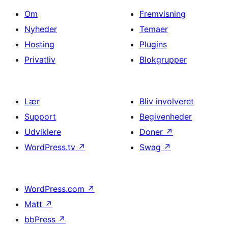
Om
Fremvisning
Nyheder
Temaer
Hosting
Plugins
Privatliv
Blokgrupper
Lær
Bliv involveret
Support
Begivenheder
Udviklere
Doner
↗
WordPress.tv
↗
Swag
↗
WordPress.com
↗
Matt
↗
bbPress
↗