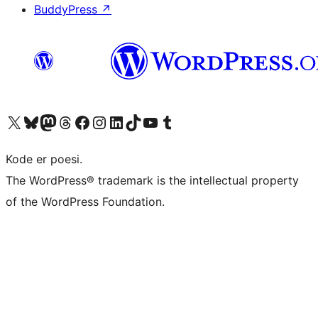
BuddyPress
↗
Besøg vores X (tidligere Twitter) konto
Besøg vores Bluesky-konto
Besøg vores Mastodon konto
Besøg vores Threads-konto
Besøg vores Facebook side
Besøg vores Instagram konto
Besøg vores LinkedIn konto
Besøg vores TikTok-konto
Besøg vores YouTube-kanal
Besøg vores Tumblr-konto
Kode er poesi.
The WordPress® trademark is the intellectual property
of the WordPress Foundation.