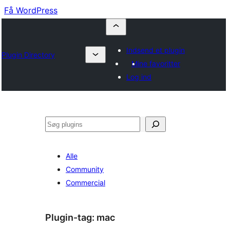
Få WordPress
Indsend et plugin
Plugin Directory
Mine favoritter
Log ind
Søg
Alle
Community
Commercial
Plugin-tag:
mac