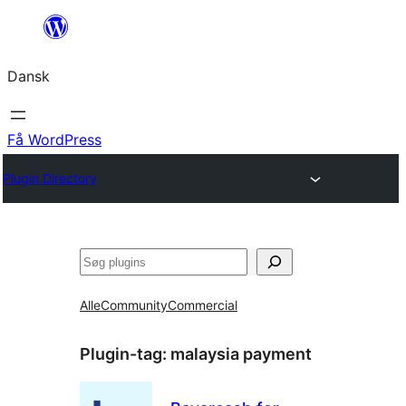
Spring
til
Dansk
indhold
Få WordPress
Plugin Directory
Søg
Alle
Community
Commercial
Plugin-tag:
malaysia payment