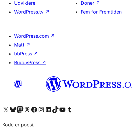
Udviklere
Doner
↗
WordPress.tv
↗
Fem for Fremtiden
WordPress.com
↗
Matt
↗
bbPress
↗
BuddyPress
↗
Besøg vores X (tidligere Twitter) konto
Besøg vores Bluesky-konto
Besøg vores Mastodon konto
Besøg vores Threads-konto
Besøg vores Facebook side
Besøg vores Instagram konto
Besøg vores LinkedIn konto
Besøg vores TikTok-konto
Besøg vores YouTube-kanal
Besøg vores Tumblr-konto
Kode er poesi.