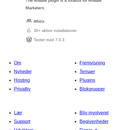
The Affiliate plugin is a toolbox for Affiliate
Marketers.
itthinx
30+ aktive installationer
Testet med 7.0.3
Om
Fremvisning
Nyheder
Temaer
Hosting
Plugins
Privatliv
Blokgrupper
Lær
Bliv involveret
Support
Begivenheder