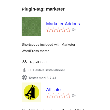
Plugin-tag:
marketer
Marketer Addons
totale
(0
)
bedømmelser
Shortcodes included with Marketer
WordPress theme
DigitalCourt
50+ aktive installationer
Testet med 3.7.41
Affiliate
totale
(0
)
bedømmelser