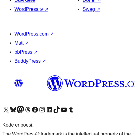
Udviklere
Doner
↗
WordPress.tv
↗
Swag
↗
WordPress.com
↗
Matt
↗
bbPress
↗
BuddyPress
↗
Besøg vores X (tidligere Twitter) konto
Besøg vores Bluesky-konto
Besøg vores Mastodon konto
Besøg vores Threads-konto
Besøg vores Facebook side
Besøg vores Instagram konto
Besøg vores LinkedIn konto
Besøg vores TikTok-konto
Besøg vores YouTube-kanal
Besøg vores Tumblr-konto
Kode er poesi.
The WordPress® trademark is the intellectual property of the