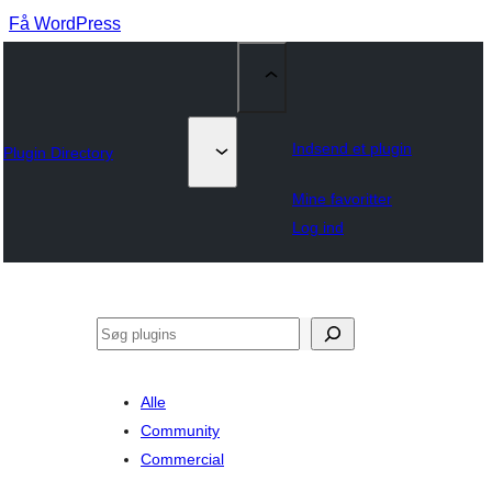
Få WordPress
Indsend et plugin
Plugin Directory
Mine favoritter
Log ind
Søg
Alle
Community
Commercial