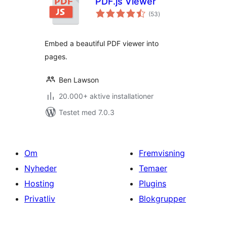
PDF.js Viewer
totale
(53
)
bedømmelser
Embed a beautiful PDF viewer into
pages.
Ben Lawson
20.000+ aktive installationer
Testet med 7.0.3
Om
Fremvisning
Nyheder
Temaer
Hosting
Plugins
Privatliv
Blokgrupper