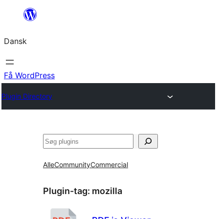
Spring
til
Dansk
indhold
Få WordPress
Plugin Directory
Søg
Alle
Community
Commercial
Plugin-tag:
mozilla