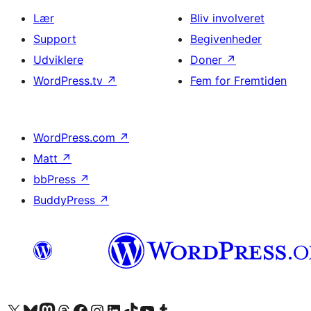
Lær
Bliv involveret
Support
Begivenheder
Udviklere
Doner
↗
WordPress.tv
↗
Fem for Fremtiden
WordPress.com
↗
Matt
↗
bbPress
↗
BuddyPress
↗
Besøg vores X (tidligere Twitter) konto
Besøg vores Bluesky-konto
Besøg vores Mastodon konto
Besøg vores Threads-konto
Besøg vores Facebook side
Besøg vores Instagram konto
Besøg vores LinkedIn konto
Besøg vores TikTok-konto
Besøg vores YouTube-kanal
Besøg vores Tumblr-konto