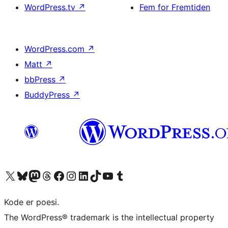
WordPress.tv
↗
Fem for Fremtiden
WordPress.com
↗
Matt
↗
bbPress
↗
BuddyPress
↗
Besøg vores X (tidligere Twitter) konto
Besøg vores Bluesky-konto
Besøg vores Mastodon konto
Besøg vores Threads-konto
Besøg vores Facebook side
Besøg vores Instagram konto
Besøg vores LinkedIn konto
Besøg vores TikTok-konto
Besøg vores YouTube-kanal
Besøg vores Tumblr-konto
Kode er poesi.
The WordPress® trademark is the intellectual property