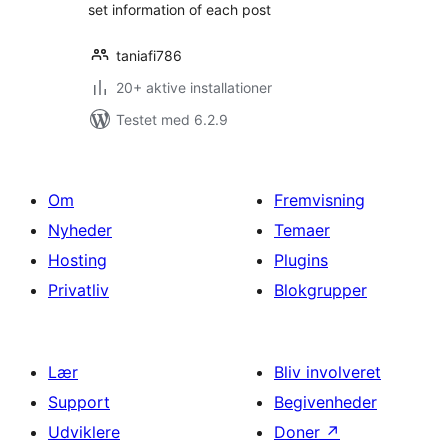
set information of each post
taniafi786
20+ aktive installationer
Testet med 6.2.9
Om
Fremvisning
Nyheder
Temaer
Hosting
Plugins
Privatliv
Blokgrupper
Lær
Bliv involveret
Support
Begivenheder
Udviklere
Doner
↗