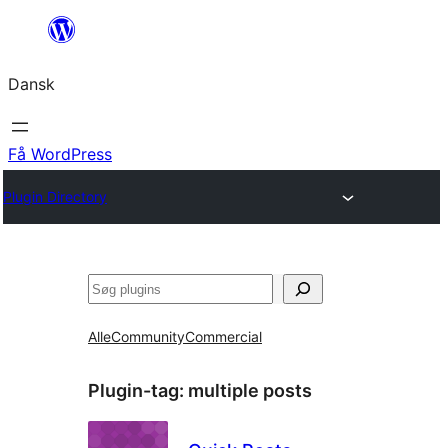
Spring
til
Dansk
indhold
Få WordPress
Plugin Directory
Søg
Alle
Community
Commercial
Plugin-tag:
multiple posts