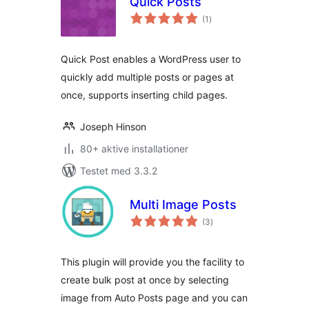
Quick Posts
totale
(1
)
bedømmelser
Quick Post enables a WordPress user to
quickly add multiple posts or pages at
once, supports inserting child pages.
Joseph Hinson
80+ aktive installationer
Testet med 3.3.2
Multi Image Posts
totale
(3
)
bedømmelser
This plugin will provide you the facility to
create bulk post at once by selecting
image from Auto Posts page and you can