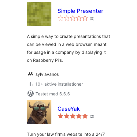
Simple Presenter
totale
(0
)
bedømmelser
A simple way to create presentations that
can be viewed in a web browser, meant
for usage in a company by displaying it
on Raspberry Pi's.
sylviavanos
10+ aktive installationer
Testet med 6.6.6
CaseYak
totale
(2
)
bedømmelser
Turn your law firm’s website into a 24/7