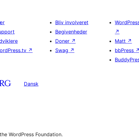
ær
Bliv involveret
WordPres
upport
Begivenheder
↗
dviklere
Doner
↗
Matt
↗
ordPress.tv
↗
Swag
↗
bbPress
BuddyPre
Dansk
 the WordPress Foundation.