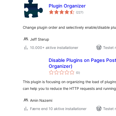
Plugin Organizer
totale
(227
)
bedømmelser
Change plugin order and selectively enable/disable pl
Jeff Sterup
10.000+ aktive installationer
Testet 
Disable Plugins on Pages Post
Organizer)
totale
(0
)
bedømmelser
This plugin is focusing on organizing the load of plugi
can help you to reduce the HTTP requests and runnin
Amin Nazemi
Færre end 10 aktive installationer
Testet 