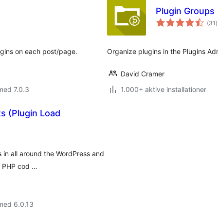
Plugin Groups
t
(31
)
ugins on each post/page.
Organize plugins in the Plugins Ad
David Cramer
med 7.0.3
1.000+ aktive installationer
s (Plugin Load
ns in all around the WordPress and
g PHP cod …
med 6.0.13