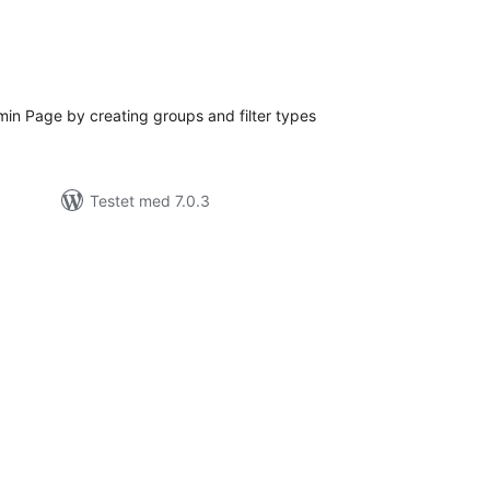
otale
bedømmelser
min Page by creating groups and filter types
Testet med 7.0.3