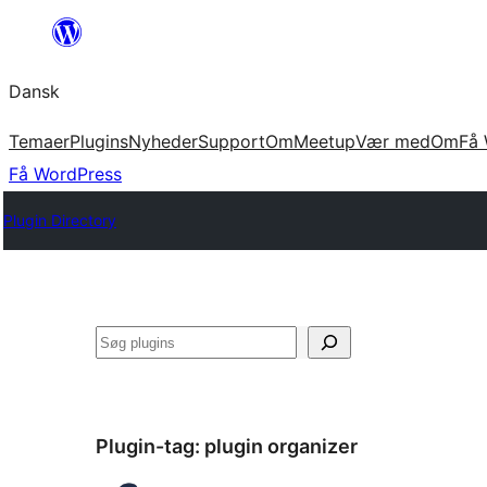
Spring
til
Dansk
indhold
Temaer
Plugins
Nyheder
Support
Om
Meetup
Vær med
Om
Få 
Få WordPress
Plugin Directory
Søg
Plugin-tag:
plugin organizer