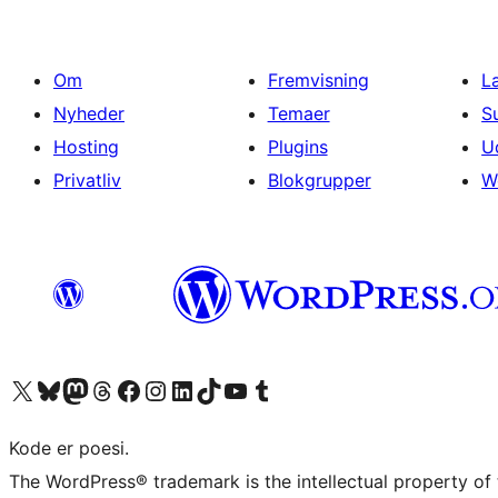
Om
Fremvisning
L
Nyheder
Temaer
S
Hosting
Plugins
U
Privatliv
Blokgrupper
W
Besøg vores X (tidligere Twitter) konto
Besøg vores Bluesky-konto
Besøg vores Mastodon konto
Besøg vores Threads-konto
Besøg vores Facebook side
Besøg vores Instagram konto
Besøg vores LinkedIn konto
Besøg vores TikTok-konto
Besøg vores YouTube-kanal
Besøg vores Tumblr-konto
Kode er poesi.
The WordPress® trademark is the intellectual property of