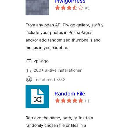
PiwigoPress
totale
(6
)
bedømmelser
From any open API Piwigo gallery, swiftly
include your photos in Posts/Pages
and/or add randomized thumbnails and
menus in your sidebar.
vpiwigo
200+ aktive installationer
Testet med 7.0.3
Random File
totale
(1
)
bedømmelser
Retrieve the name, path, or link to a
randomly chosen file or files in a