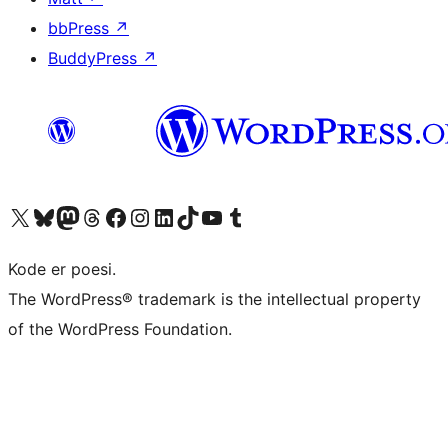
bbPress
↗
BuddyPress
↗
Besøg vores X (tidligere Twitter) konto
Besøg vores Bluesky-konto
Besøg vores Mastodon konto
Besøg vores Threads-konto
Besøg vores Facebook side
Besøg vores Instagram konto
Besøg vores LinkedIn konto
Besøg vores TikTok-konto
Besøg vores YouTube-kanal
Besøg vores Tumblr-konto
Kode er poesi.
The WordPress® trademark is the intellectual property
of the WordPress Foundation.