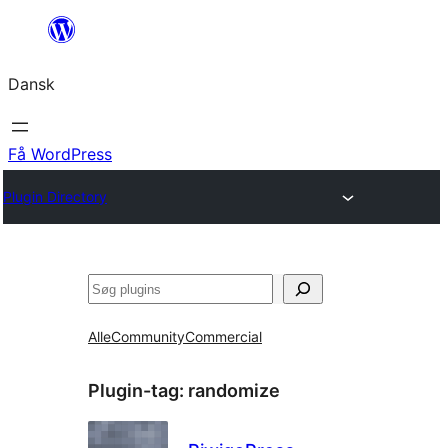
Spring
til
Dansk
indhold
Få WordPress
Plugin Directory
Søg
Alle
Community
Commercial
Plugin-tag:
randomize