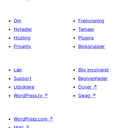
Om
Fremvisning
Nyheder
Temaer
Hosting
Plugins
Privatliv
Blokgrupper
Lær
Bliv involveret
Support
Begivenheder
Udviklere
Doner
↗
WordPress.tv
↗
Swag
↗
WordPress.com
↗
Matt
↗