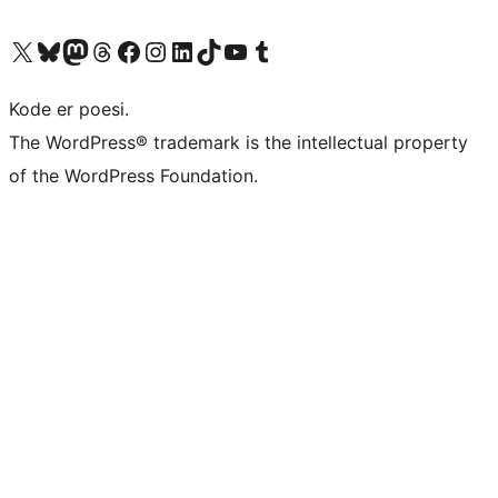
Besøg vores X (tidligere Twitter) konto
Besøg vores Bluesky-konto
Besøg vores Mastodon konto
Besøg vores Threads-konto
Besøg vores Facebook side
Besøg vores Instagram konto
Besøg vores LinkedIn konto
Besøg vores TikTok-konto
Besøg vores YouTube-kanal
Besøg vores Tumblr-konto
Kode er poesi.
The WordPress® trademark is the intellectual property
of the WordPress Foundation.