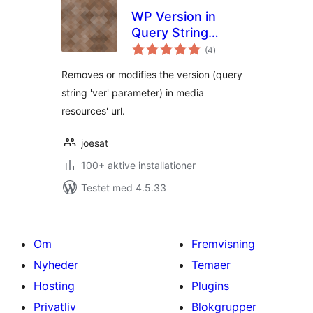
WP Version in
Query String
totale
Modifier
(4
)
bedømmelser
Removes or modifies the version (query
string 'ver' parameter) in media
resources' url.
joesat
100+ aktive installationer
Testet med 4.5.33
Om
Fremvisning
Nyheder
Temaer
Hosting
Plugins
Privatliv
Blokgrupper