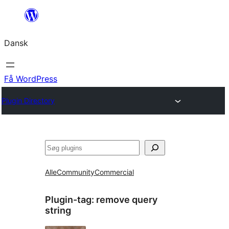
Spring
til
Dansk
indhold
Få WordPress
Plugin Directory
Søg
Alle
Community
Commercial
Plugin-tag:
remove query
string