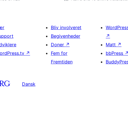
ær
Bliv involveret
WordPres
upport
Begivenheder
↗
dviklere
Doner
↗
Matt
↗
ordPress.tv
↗
Fem for
bbPress
Fremtiden
BuddyPre
Dansk