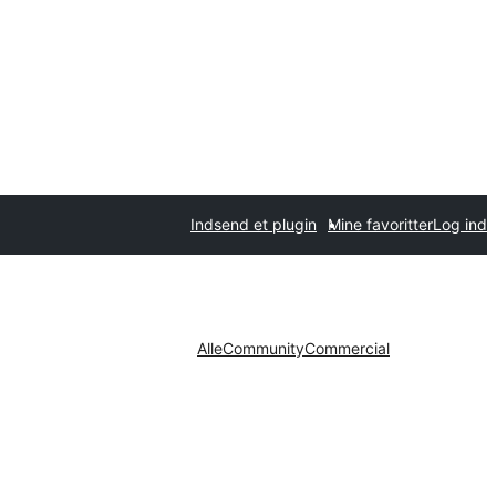
Indsend et plugin
Mine favoritter
Log ind
Alle
Community
Commercial