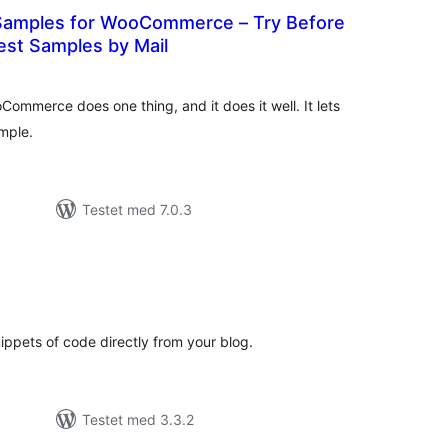
Samples for WooCommerce – Try Before
est Samples by Mail
tale
edømmelser
mmerce does one thing, and it does it well. It lets
mple.
Testet med 7.0.3
tale
dømmelser
nippets of code directly from your blog.
Testet med 3.3.2