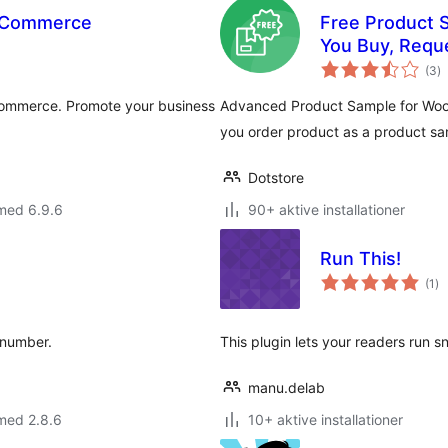
ooCommerce
Free Product 
You Buy, Requ
to
(3
)
b
Commerce. Promote your business
Advanced Product Sample for WooCo
you order product as a product sa
Dotstore
med 6.9.6
90+ aktive installationer
Run This!
to
(1
)
be
 number.
This plugin lets your readers run s
manu.delab
med 2.8.6
10+ aktive installationer