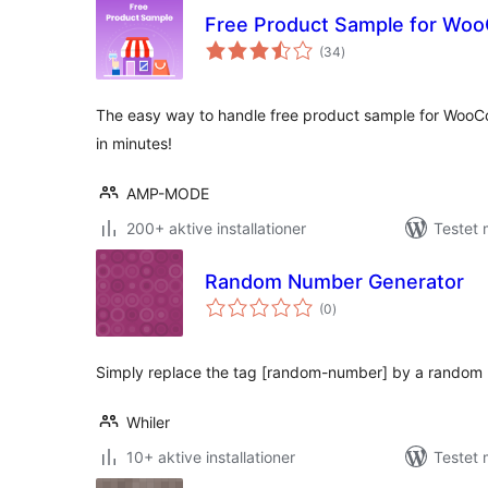
Free Product Sample for W
totale
(34
)
bedømmelser
The easy way to handle free product sample for Woo
in minutes!
AMP-MODE
200+ aktive installationer
Testet 
Random Number Generator
totale
(0
)
bedømmelser
Simply replace the tag [random-number] by a random
Whiler
10+ aktive installationer
Testet 