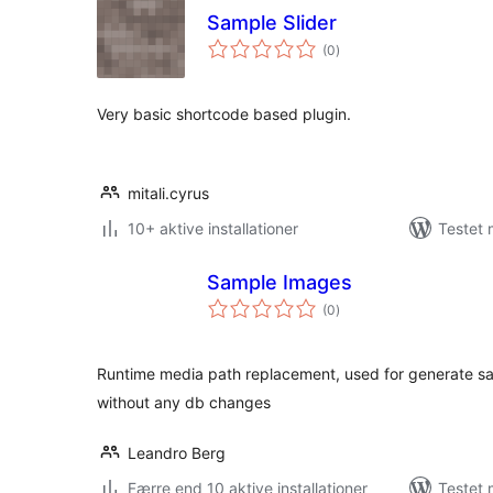
Sample Slider
totale
(0
)
bedømmelser
Very basic shortcode based plugin.
mitali.cyrus
10+ aktive installationer
Testet 
Sample Images
totale
(0
)
bedømmelser
Runtime media path replacement, used for generate sa
without any db changes
Leandro Berg
Færre end 10 aktive installationer
Testet