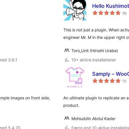
Hello Kushimo
to
(6
)
b
This is not just a plugin. When act
engineer Mr. M in the upper right 
Toro_Unit (Hiroshi Urabe)
med 3.6.1
10+ aktive installationer
Samply – Woo
to
(1
)
be
mple images on front side,
An ultimate plugin to replicate an
product.
Mohiuddin Abdul Kader
 med 5.4.20
Færre end 10 aktive installatio