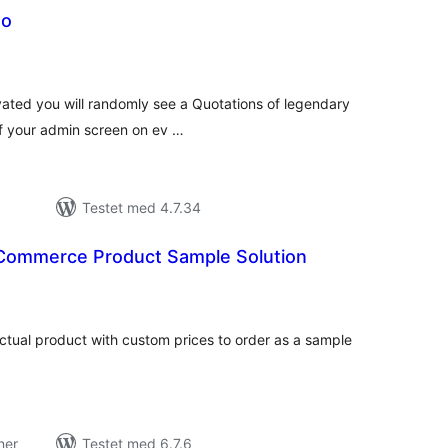
to
tale
edømmelser
ivated you will randomly see a Quotations of legendary
of your admin screen on ev …
Testet med 4.7.34
Commerce Product Sample Solution
tale
dømmelser
 actual product with custom prices to order as a sample
ner
Testet med 6.7.6