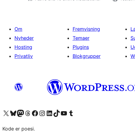
Om
Fremvisning
L
Nyheder
Temaer
S
Hosting
Plugins
U
Privatliv
Blokgrupper
W
Besøg vores X (tidligere Twitter) konto
Besøg vores Bluesky-konto
Besøg vores Mastodon konto
Besøg vores Threads-konto
Besøg vores Facebook side
Besøg vores Instagram konto
Besøg vores LinkedIn konto
Besøg vores TikTok-konto
Besøg vores YouTube-kanal
Besøg vores Tumblr-konto
Kode er poesi.