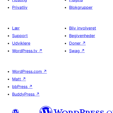
Privatliv
Blokgrupper
Lær
Bliv involveret
Support
Begivenheder
Udviklere
Doner
↗
WordPress.tv
↗
Swag
↗
WordPress.com
↗
Matt
↗
bbPress
↗
BuddyPress
↗