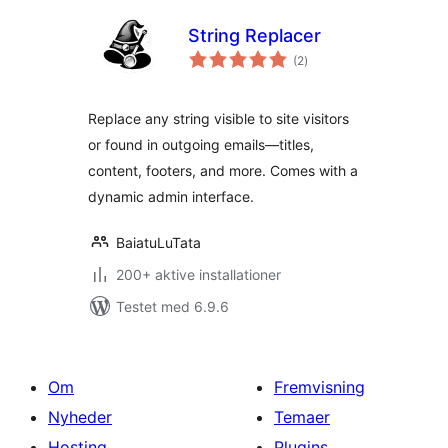
String Replacer
totale
(2
)
bedømmelser
Replace any string visible to site visitors
or found in outgoing emails—titles,
content, footers, and more. Comes with a
dynamic admin interface.
BaiatuLuTata
200+ aktive installationer
Testet med 6.9.6
Om
Fremvisning
Nyheder
Temaer
Hosting
Plugins