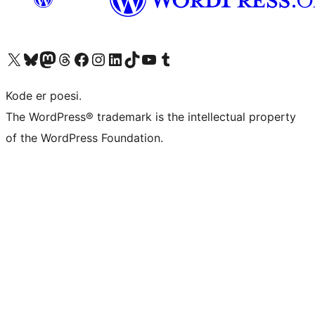
Besøg vores X (tidligere Twitter) konto
Besøg vores Bluesky-konto
Besøg vores Mastodon konto
Besøg vores Threads-konto
Besøg vores Facebook side
Besøg vores Instagram konto
Besøg vores LinkedIn konto
Besøg vores TikTok-konto
Besøg vores YouTube-kanal
Besøg vores Tumblr-konto
Kode er poesi.
The WordPress® trademark is the intellectual property
of the WordPress Foundation.