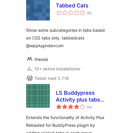
Tabbed Cats
totale
(0
)
bedømmelser
Show some subcategories in tabs based
on CSS tabs only. tabbedcats
@wpplugindevcom
theode
10+ aktive installationer
Testet med 5.7.16
LS Buddypress
Activity plus tabs
totale
extension
(4
)
bedømmelser
Extends the functionality of Activity Plus
Reloaded for BuddyPress plugin by
adding related tabs in each group.