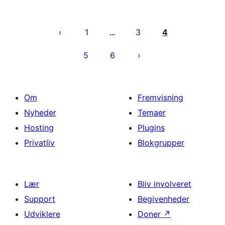
Indlægsinddeling
1
3
4
…
5
6
Om
Fremvisning
Nyheder
Temaer
Hosting
Plugins
Privatliv
Blokgrupper
Lær
Bliv involveret
Support
Begivenheder
Udviklere
Doner
↗