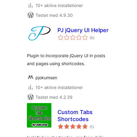
10+ aktive installationer
Testet med 4.9.30
PJ jQuery UI Helper
totale
(0
)
bedømmelser
Plugin to incorporate jQuery UI in posts
and pages using shortcodes.
pjokumsen
10+ aktive installationer
Testet med 4.2.39
Custom Tabs
Shortcodes
totale
(1
)
bedømmelser