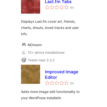
Last.fm Tabs
totale
(0
)
bedømmelser
Displays Last.fm cover art, friends,
charts, shouts, loved tracks and user
info.
MOmann
10+ aktive installationer
Testet med 3.3.2
Improved Image
Editor
totale
(0
)
bedømmelser
Adds more image edit functionality to
your WordPress installatin