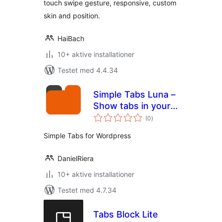
touch swipe gesture, responsive, custom
skin and position.
HaiBach
10+ aktive installationer
Testet med 4.4.34
Simple Tabs Luna –
Show tabs in your
totale
content or widget
(0
)
bedømmelser
Simple Tabs for Wordpress
DanielRiera
10+ aktive installationer
Testet med 4.7.34
Tabs Block Lite