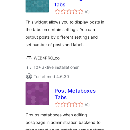
tabs
totale
(0
)
bedømmelser
This widget allows you to display posts in
the tabs on certain settings. You can
output posts by different settings and
set number of posts and label …
WEB4PRO_co
10+ aktive installationer
Testet med 4.6.30
Post Metaboxes
Tabs
totale
(0
)
bedømmelser
Groups mataboxes when editing
post/page in administration backend to
tabs according to metabox name pattern