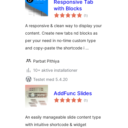
Responsive Tab
with Blocks
totale
(1
)
bedømmelser
A responsive & clean way to display your
content. Create new tabs nd blocks as
per your need in no-time custom type
and copy-paste the shortcode i …
Parbat Pithiya
10+ aktive installationer
Testet med 5.4.20
AddFunc Slides
totale
(1
)
bedømmelser
An easily manageable slide content type
with intuitive shortcode & widget