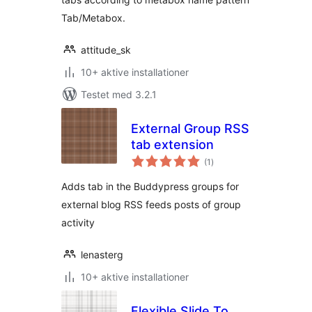
Tab/Metabox.
attitude_sk
10+ aktive installationer
Testet med 3.2.1
External Group RSS
tab extension
totale
(1
)
bedømmelser
Adds tab in the Buddypress groups for
external blog RSS feeds posts of group
activity
lenasterg
10+ aktive installationer
Flexible Slide To