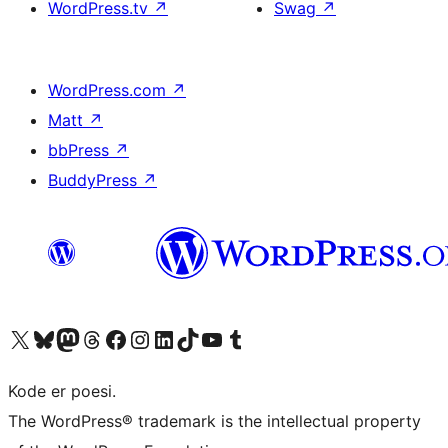
WordPress.tv
↗
Swag
↗
WordPress.com
↗
Matt
↗
bbPress
↗
BuddyPress
↗
Besøg vores X (tidligere Twitter) konto
Besøg vores Bluesky-konto
Besøg vores Mastodon konto
Besøg vores Threads-konto
Besøg vores Facebook side
Besøg vores Instagram konto
Besøg vores LinkedIn konto
Besøg vores TikTok-konto
Besøg vores YouTube-kanal
Besøg vores Tumblr-konto
Kode er poesi.
The WordPress® trademark is the intellectual property