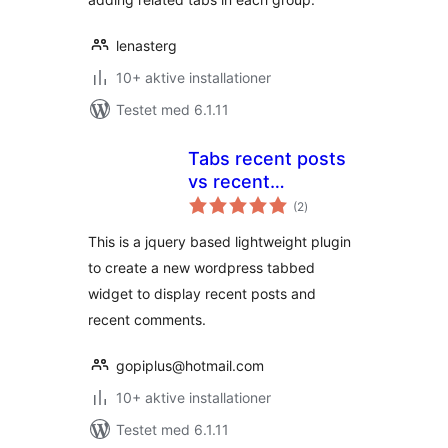
lenasterg
10+ aktive installationer
Testet med 6.1.11
Tabs recent posts
vs recent
totale
comments
(2
)
bedømmelser
This is a jquery based lightweight plugin
to create a new wordpress tabbed
widget to display recent posts and
recent comments.
gopiplus@hotmail.com
10+ aktive installationer
Testet med 6.1.11