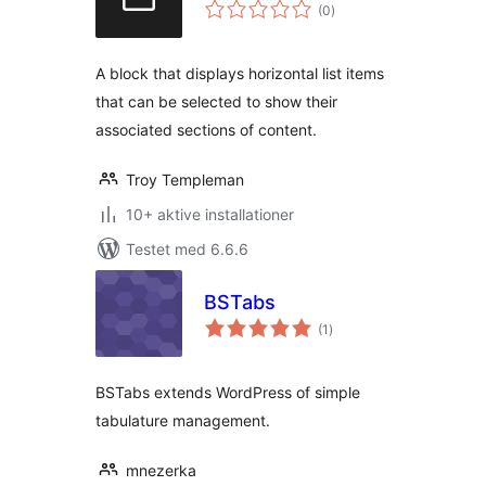
totale
(0
)
bedømmelser
A block that displays horizontal list items
that can be selected to show their
associated sections of content.
Troy Templeman
10+ aktive installationer
Testet med 6.6.6
BSTabs
totale
(1
)
bedømmelser
BSTabs extends WordPress of simple
tabulature management.
mnezerka