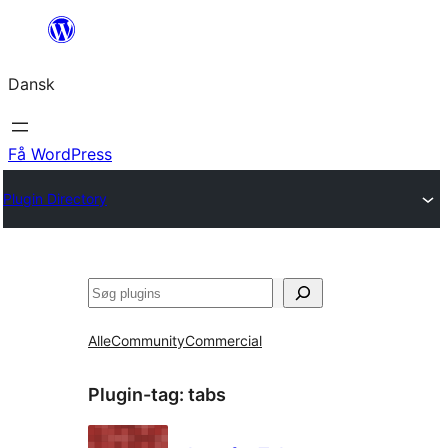
Spring
til
Dansk
indhold
Få WordPress
Plugin Directory
Søg
Alle
Community
Commercial
Plugin-tag:
tabs