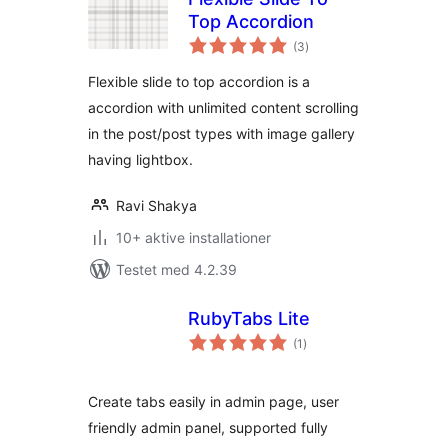
Top Accordion
totale
(3
)
bedømmelser
Flexible slide to top accordion is a
accordion with unlimited content scrolling
in the post/post types with image gallery
having lightbox.
Ravi Shakya
10+ aktive installationer
Testet med 4.2.39
RubyTabs Lite
totale
(1
)
bedømmelser
Create tabs easily in admin page, user
friendly admin panel, supported fully