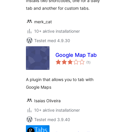
Installs two shortcodes, one for a daily
tab and another for custom tabs.
merk_cat
10+ aktive installationer
Testet med 4.9.30
Google Map Tab
totale
(1
)
bedømmelser
A plugin that allows you to tab with
Google Maps
Isaias Oliveira
10+ aktive installationer
Testet med 3.9.40