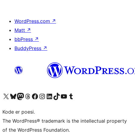
WordPress.com
↗
Matt
↗
bbPress
↗
BuddyPress
↗
Besøg vores X (tidligere Twitter) konto
Besøg vores Bluesky-konto
Besøg vores Mastodon konto
Besøg vores Threads-konto
Besøg vores Facebook side
Besøg vores Instagram konto
Besøg vores LinkedIn konto
Besøg vores TikTok-konto
Besøg vores YouTube-kanal
Besøg vores Tumblr-konto
Kode er poesi.
The WordPress® trademark is the intellectual property
of the WordPress Foundation.