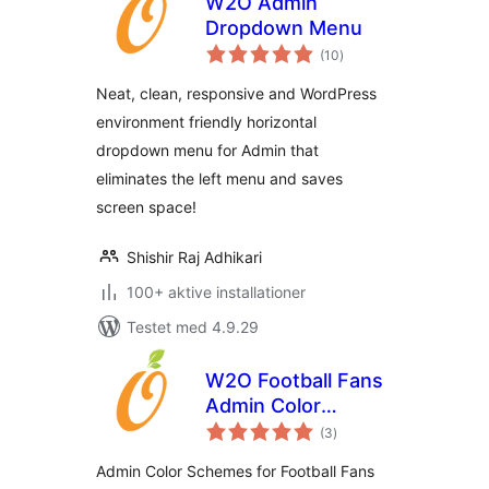
W2O Admin
Dropdown Menu
totale
(10
)
bedømmelser
Neat, clean, responsive and WordPress
environment friendly horizontal
dropdown menu for Admin that
eliminates the left menu and saves
screen space!
Shishir Raj Adhikari
100+ aktive installationer
Testet med 4.9.29
W2O Football Fans
Admin Color
totale
Schemes
(3
)
bedømmelser
Admin Color Schemes for Football Fans