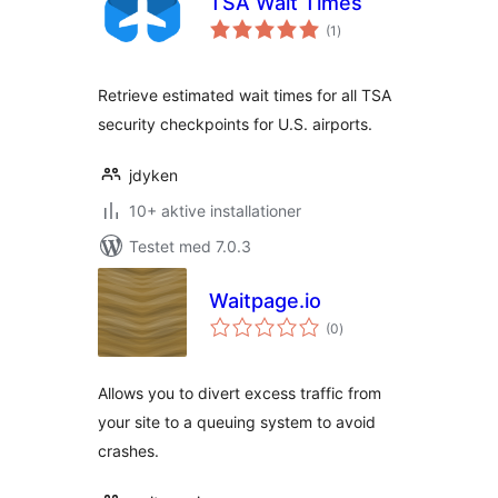
TSA Wait Times
totale
(1
)
bedømmelser
Retrieve estimated wait times for all TSA
security checkpoints for U.S. airports.
jdyken
10+ aktive installationer
Testet med 7.0.3
Waitpage.io
totale
(0
)
bedømmelser
Allows you to divert excess traffic from
your site to a queuing system to avoid
crashes.