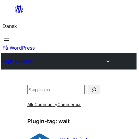
Spring
til
Dansk
indhold
Få WordPress
Plugin Directory
Søg
Alle
Community
Commercial
Plugin-tag:
wait