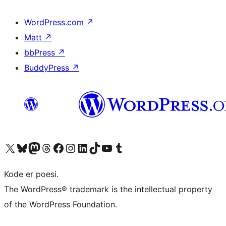
WordPress.com
↗
Matt
↗
bbPress
↗
BuddyPress
↗
Besøg vores X (tidligere Twitter) konto
Besøg vores Bluesky-konto
Besøg vores Mastodon konto
Besøg vores Threads-konto
Besøg vores Facebook side
Besøg vores Instagram konto
Besøg vores LinkedIn konto
Besøg vores TikTok-konto
Besøg vores YouTube-kanal
Besøg vores Tumblr-konto
Kode er poesi.
The WordPress® trademark is the intellectual property
of the WordPress Foundation.