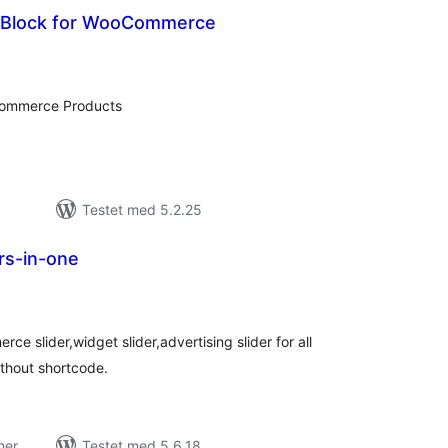
r Block for WooCommerce
tale
edømmelser
ocommerce Products
Testet med 5.2.25
ers-in-one
tale
edømmelser
ce slider,widget slider,advertising slider for all
ithout shortcode.
ner
Testet med 5.6.18