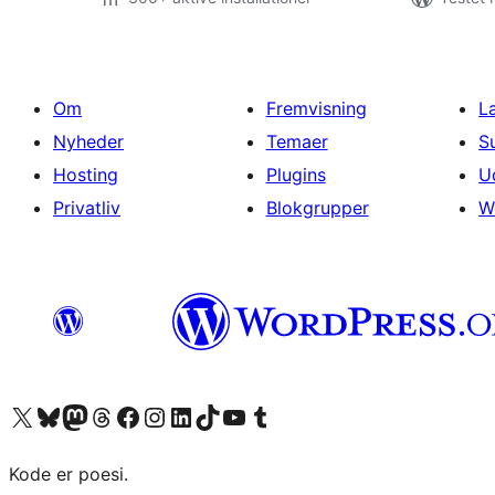
Om
Fremvisning
L
Nyheder
Temaer
S
Hosting
Plugins
U
Privatliv
Blokgrupper
W
Besøg vores X (tidligere Twitter) konto
Besøg vores Bluesky-konto
Besøg vores Mastodon konto
Besøg vores Threads-konto
Besøg vores Facebook side
Besøg vores Instagram konto
Besøg vores LinkedIn konto
Besøg vores TikTok-konto
Besøg vores YouTube-kanal
Besøg vores Tumblr-konto
Kode er poesi.