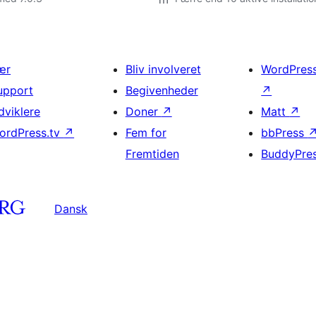
ær
Bliv involveret
WordPres
upport
Begivenheder
↗
dviklere
Doner
↗
Matt
↗
ordPress.tv
↗
Fem for
bbPress
Fremtiden
BuddyPre
Dansk