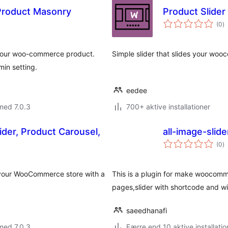
 Product Masonry
Product Slide
to
(0
)
b
r your woo-commerce product.
Simple slider that slides your wo
in setting.
eedee
med 7.0.3
700+ aktive installationer
er, Product Carousel,
all-image-slid
to
(0
)
b
 your WooCommerce store with a
This is a plugin for make woocommer
pages,slider with shortcode and w
saeedhanafi
med 7.0.3
Færre end 10 aktive installatio