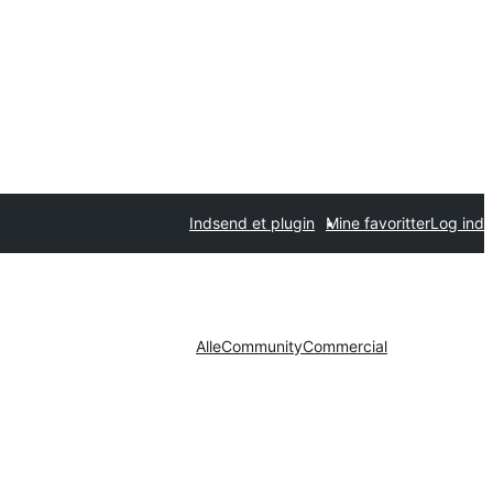
Indsend et plugin
Mine favoritter
Log ind
Alle
Community
Commercial