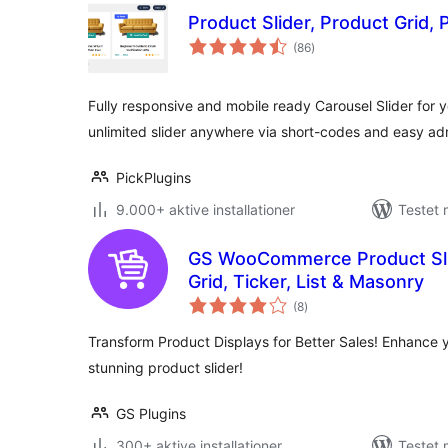
Product Slider, Product Grid,
totale
(86
)
bedømmelser
Fully responsive and mobile ready Carousel Slider fo
unlimited slider anywhere via short-codes and easy adm
PickPlugins
9.000+ aktive installationer
Testet 
GS WooCommerce Product Slid
Grid, Ticker, List & Masonry
totale
(8
)
bedømmelser
Transform Product Displays for Better Sales! Enhance
stunning product slider!
GS Plugins
300+ aktive installationer
Testet 