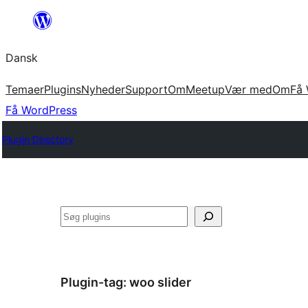
Spring
til
Dansk
indhold
Temaer
Plugins
Nyheder
Support
Om
Meetup
Vær med
Om
Få 
Få WordPress
Plugin Directory
Søg
Plugin-tag:
woo slider