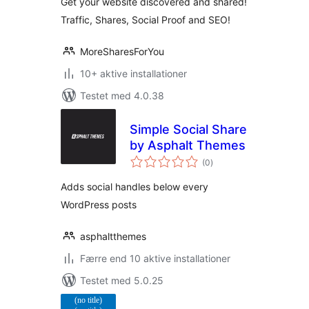
Get your website discovered and shared!
Traffic, Shares, Social Proof and SEO!
MoreSharesForYou
10+ aktive installationer
Testet med 4.0.38
Simple Social Share
by Asphalt Themes
totale
(0
)
bedømmelser
Adds social handles below every
WordPress posts
asphaltthemes
Færre end 10 aktive installationer
Testet med 5.0.25