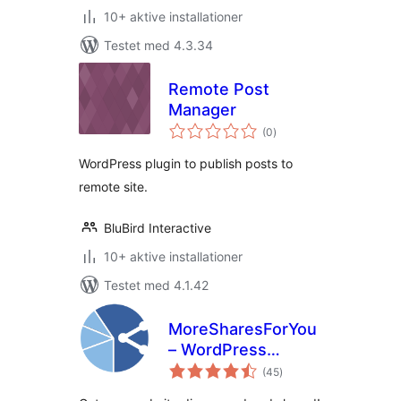
10+ aktive installationer
Testet med 4.3.34
Remote Post
Manager
totale
(0
)
bedømmelser
WordPress plugin to publish posts to
remote site.
BluBird Interactive
10+ aktive installationer
Testet med 4.1.42
MoreSharesForYou
– WordPress
totale
Sharing Community
(45
)
bedømmelser