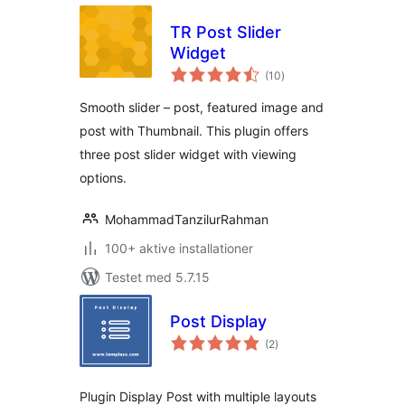
TR Post Slider
Widget
totale
(10
)
bedømmelser
Smooth slider – post, featured image and
post with Thumbnail. This plugin offers
three post slider widget with viewing
options.
MohammadTanzilurRahman
100+ aktive installationer
Testet med 5.7.15
Post Display
totale
(2
)
bedømmelser
Plugin Display Post with multiple layouts