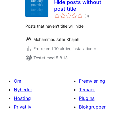
Hide posts without
post title
totale
(0
)
bedømmelser
Posts that haven't title will hide
MohammadJafar Khajeh
Færre end 10 aktive installationer
Testet med 5.8.13
Om
Fremvisning
Nyheder
Temaer
Hosting
Plugins
Privatliv
Blokgrupper