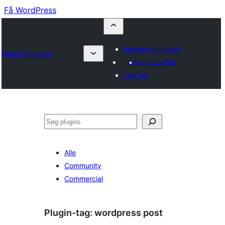
Få WordPress
Indsend et plugin
Plugin Directory
Mine favoritter
Log ind
Søg
Alle
Community
Commercial
Plugin-tag:
wordpress post