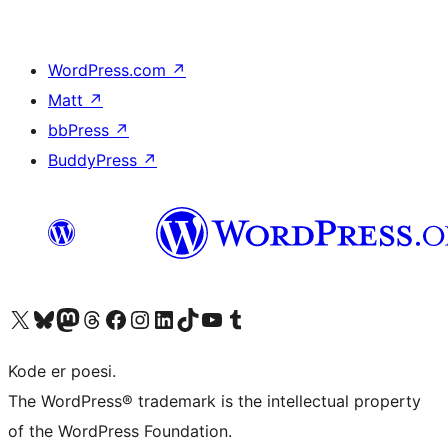
WordPress.com
↗
Matt
↗
bbPress
↗
BuddyPress
↗
Besøg vores X (tidligere Twitter) konto
Besøg vores Bluesky-konto
Besøg vores Mastodon konto
Besøg vores Threads-konto
Besøg vores Facebook side
Besøg vores Instagram konto
Besøg vores LinkedIn konto
Besøg vores TikTok-konto
Besøg vores YouTube-kanal
Besøg vores Tumblr-konto
Kode er poesi.
The WordPress® trademark is the intellectual property
of the WordPress Foundation.