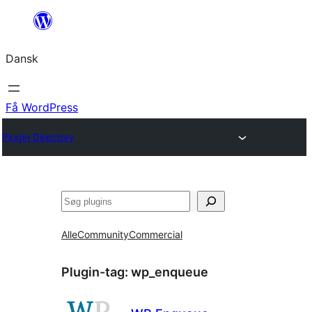
Spring
til
Dansk
indhold
Få WordPress
Plugin Directory
Søg
Alle
Community
Commercial
Plugin-tag:
wp_enqueue