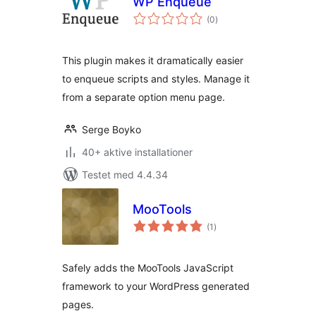
WP Enqueue
totale
(0
)
bedømmelser
This plugin makes it dramatically easier
to enqueue scripts and styles. Manage it
from a separate option menu page.
Serge Boyko
40+ aktive installationer
Testet med 4.4.34
MooTools
totale
(1
)
bedømmelser
Safely adds the MooTools JavaScript
framework to your WordPress generated
pages.