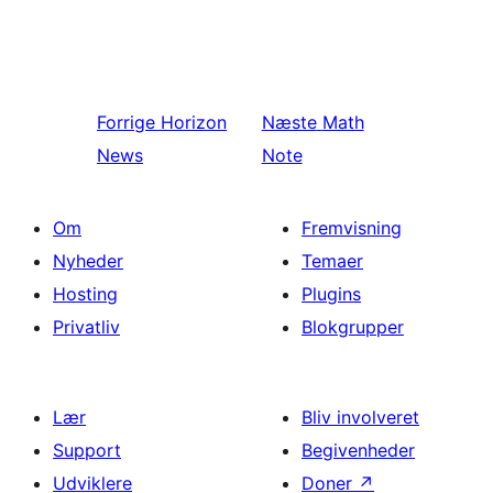
Forrige
Horizon
Næste
Math
News
Note
Om
Fremvisning
Nyheder
Temaer
Hosting
Plugins
Privatliv
Blokgrupper
Lær
Bliv involveret
Support
Begivenheder
Udviklere
Doner
↗