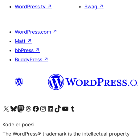
WordPress.tv
↗
Swag
↗
WordPress.com
↗
Matt
↗
bbPress
↗
BuddyPress
↗
Besøg vores X (tidligere Twitter) konto
Besøg vores Bluesky-konto
Besøg vores Mastodon konto
Besøg vores Threads-konto
Besøg vores Facebook side
Besøg vores Instagram konto
Besøg vores LinkedIn konto
Besøg vores TikTok-konto
Besøg vores YouTube-kanal
Besøg vores Tumblr-konto
Kode er poesi.
The WordPress® trademark is the intellectual property