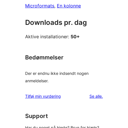
Microformats
, 
En kolonne
Downloads pr. dag
Aktive installationer:
50+
Bedømmelser
Der er endnu ikke indsendt nogen
anmeldelser.
anmeldelser
Tilføj min vurdering
Se alle
.
Support
Har du noget på hjerte? Brug for hjælp?