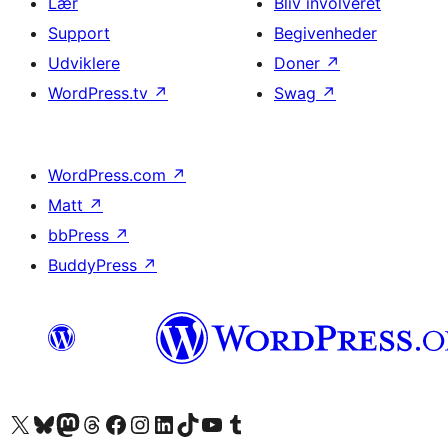
Lær
Bliv involveret
Support
Begivenheder
Udviklere
Doner
↗
WordPress.tv
↗
Swag
↗
WordPress.com
↗
Matt
↗
bbPress
↗
BuddyPress
↗
Besøg vores X (tidligere Twitter) konto
Besøg vores Bluesky-konto
Besøg vores Mastodon konto
Besøg vores Threads-konto
Besøg vores Facebook side
Besøg vores Instagram konto
Besøg vores LinkedIn konto
Besøg vores TikTok-konto
Besøg vores YouTube-kanal
Besøg vores Tumblr-konto