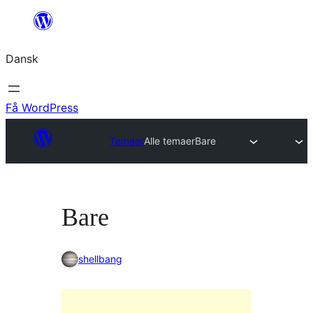
Spring
til
Dansk
indhold
Få WordPress
Temaer
Alle temaer
Bare
Bare
shellbang