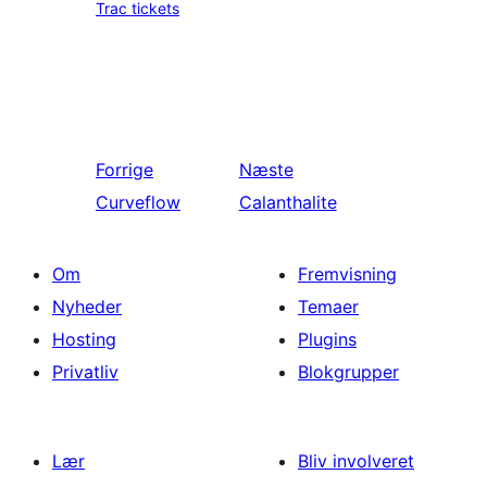
Trac tickets
Forrige
Næste
Curveflow
Calanthalite
Om
Fremvisning
Nyheder
Temaer
Hosting
Plugins
Privatliv
Blokgrupper
Lær
Bliv involveret