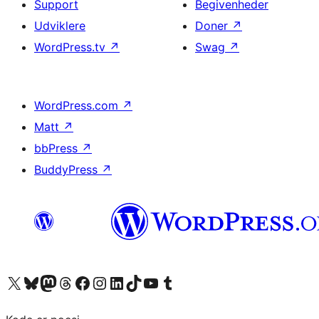
Support
Begivenheder
Udviklere
Doner
↗
WordPress.tv
↗
Swag
↗
WordPress.com
↗
Matt
↗
bbPress
↗
BuddyPress
↗
Besøg vores X (tidligere Twitter) konto
Besøg vores Bluesky-konto
Besøg vores Mastodon konto
Besøg vores Threads-konto
Besøg vores Facebook side
Besøg vores Instagram konto
Besøg vores LinkedIn konto
Besøg vores TikTok-konto
Besøg vores YouTube-kanal
Besøg vores Tumblr-konto