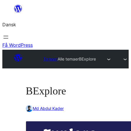
Spring
til
Dansk
indhold
Få WordPress
Temaer
Alle temaer
BExplore
BExplore
Md Abdul Kader