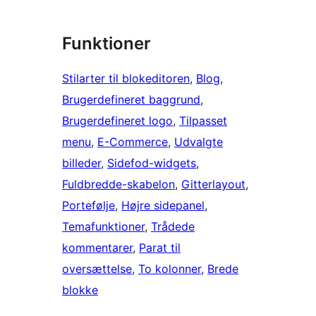
Funktioner
Stilarter til blokeditoren
, 
Blog
, 
Brugerdefineret baggrund
, 
Brugerdefineret logo
, 
Tilpasset
menu
, 
E-Commerce
, 
Udvalgte
billeder
, 
Sidefod-widgets
, 
Fuldbredde-skabelon
, 
Gitterlayout
, 
Portefølje
, 
Højre sidepanel
, 
Temafunktioner
, 
Trådede
kommentarer
, 
Parat til
oversættelse
, 
To kolonner
, 
Brede
blokke