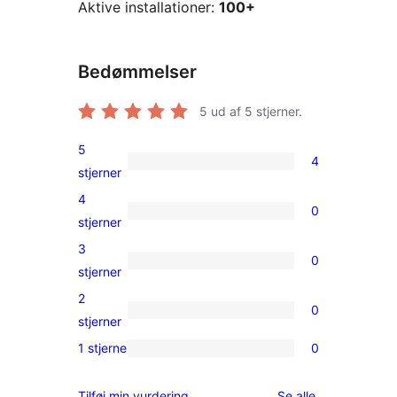
Aktive installationer:
100+
Bedømmelser
5
ud af 5 stjerner.
5
4
4
stjerner
5-
4
0
stjernet
0
stjerner
anmeldelser
4-
3
0
stjernet
0
stjerner
anmeldelser
3-
2
0
stjernet
0
stjerner
anmeldelser
2-
1 stjerne
0
0
stjernet
1-
anmeldelser
anmeldelser
Tilføj min vurdering
Se alle
.