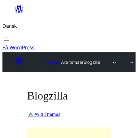
Spring
til
Dansk
indhold
Få WordPress
Temaer
Alle temaer
Blogzilla
Blogzilla
Avid Themes