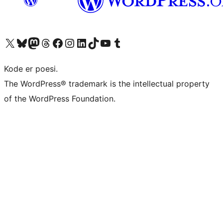
Besøg vores X (tidligere Twitter) konto
Besøg vores Bluesky-konto
Besøg vores Mastodon konto
Besøg vores Threads-konto
Besøg vores Facebook side
Besøg vores Instagram konto
Besøg vores LinkedIn konto
Besøg vores TikTok-konto
Besøg vores YouTube-kanal
Besøg vores Tumblr-konto
Kode er poesi.
The WordPress® trademark is the intellectual property
of the WordPress Foundation.