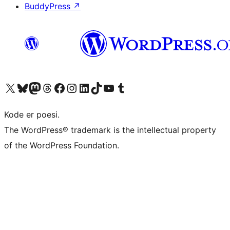
BuddyPress
↗
Besøg vores X (tidligere Twitter) konto
Besøg vores Bluesky-konto
Besøg vores Mastodon konto
Besøg vores Threads-konto
Besøg vores Facebook side
Besøg vores Instagram konto
Besøg vores LinkedIn konto
Besøg vores TikTok-konto
Besøg vores YouTube-kanal
Besøg vores Tumblr-konto
Kode er poesi.
The WordPress® trademark is the intellectual property
of the WordPress Foundation.