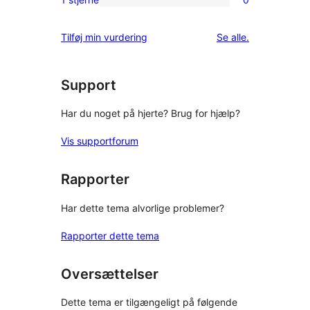
0
stjernet
1-
anmeldelser
anmeldelser
Tilføj min vurdering
Se alle
.
stjernet
anmeldelser
Support
Har du noget på hjerte? Brug for hjælp?
Vis supportforum
Rapporter
Har dette tema alvorlige problemer?
Rapporter dette tema
Oversættelser
Dette tema er tilgængeligt på følgende