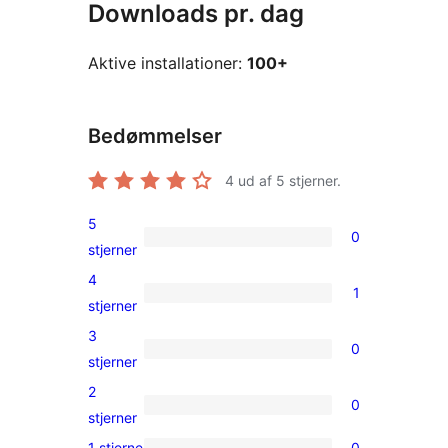
Downloads pr. dag
Aktive installationer:
100+
Bedømmelser
4
ud af 5 stjerner.
5
0
0
stjerner
5-
4
1
stjernet
1
stjerner
anmeldelser
4-
3
0
stjernet
0
stjerner
anmeldelse
3-
2
0
stjernet
0
stjerner
anmeldelser
2-
1 stjerne
0