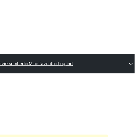
avirksomheder
Mine favoritter
Log ind