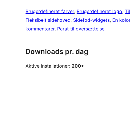
Brugerdefineret farver
, 
Brugerdefineret logo
, 
Ti
Fleksibelt sidehoved
, 
Sidefod-widgets
, 
En kolo
kommentarer
, 
Parat til oversættelse
Downloads pr. dag
Aktive installationer:
200+