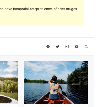
 kan have kompatibilitetsproblemer, når det bruges
Forhåndsvis
Download
Version
1.0.7
Sidst opdateret
3. marts 2020
Aktive installationer
200+
PHP version
5.6
Tema-websted