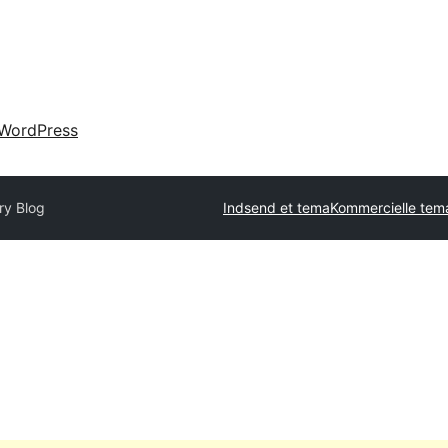
WordPress
ry Blog
Indsend et tema
Kommercielle tem